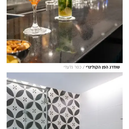
/
שודרג הפן הקולינרי
כפר גלעדי