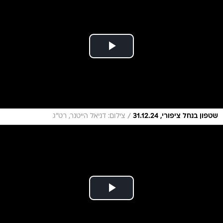
/
שטפון בנחל ציפורי, 31.12.24
צילום: דניאל הייטנר, רט"ג