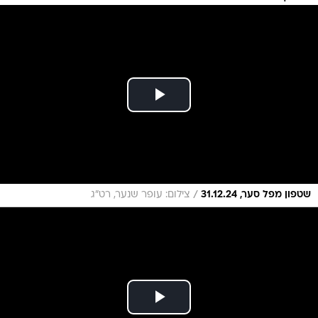
/
שטפון מפל סער, 31.12.24
צילום: עופר שנער, רט"ג