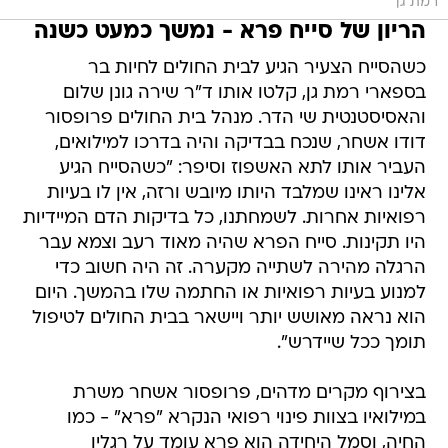
רמת גן
הריון של סייח פרא - נמשך כמעט כשנה
כשהסייח הצעיר הגיע לבית החולים לחיות בר
בספארי רמת גן, קלטו אותו ד"ר שירה גונן שלום
והאסיסטנטית שי הדר. מנהל בית החולים פרופסור
דודו אשחר, שנכח בבדיקה והיה בדרכו למילואים,
העביר אותו לתא האשפוז וסיפר: "כשהסייח הגיע
אלינו ראינו שמלבד היותו מיובש ורזה, אין לו בעיות
רפואיות אחרות. לשמחתנו, כל בדיקות הדם המיידיות
היו תקינות. סייח הפרא שהיה מאוד רעב וצמא עבר
הרגלה מהירה לשתייה מקערה. זה היה חשוב כדי
למנוע בעיות רפואיות או החתמה שלו בהמשך. היום
הוא נראה מאושש יותר ויישאר בבית החולים לטיפול
תומך ככל שיידרש".
בצירוף מקרים מדהים, פרופסור אשחר משרת
במילואיו בצוות פינוי רפואי הנקרא "פרא" - כמו
החיה, וסמל היחידה הוא פרא עומד על רגליו