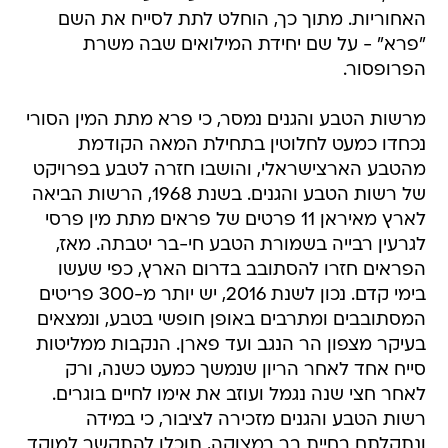
האחוריות. מתוך כך, הוחלט לתת לסייח את השם
"פרא" - על שם יחידת המילואים שבה משרת
הפרופסור.
מרשות הטבע והגנים נמסר, כי פרא מתת המין הסורי
נכחדו כמעט לחלוטין בתחילת המאה הקודמת
מהטבע הארצישראלי, והושבו חזרה לטבע בפרויקט
של רשות הטבע והגנים. בשנת 1968, הרשות הביאה
לארץ מאיראן 11 פרטים של פראים מתת מין פרסי
לגרעין רבייה בשמורת הטבע חי-בר יטבתה. מאז,
הפראים חזרו להסתובב בדרום הארץ, כפי שעשו
בימי קדם. נכון לשנת 2016, יש יותר מ-300 פריטים
המסתובבים ומתרבים באופן חופשי בטבע, ונמצאים
בעיקר מצפון הר הנגב ועד פארן. הנקבות ממליטות
סייח אחד לאחר הריון שנמשך כמעט כשנה, ורק
לאחר חצי שנה נגמל ועוזב את אימו לחיים בוגרים.
רשות הטבע והגנים מזכירה לציבור, כי במידה
ונתקלתם בחיית בר במצוקה, תוכלו להתקשר למוקד