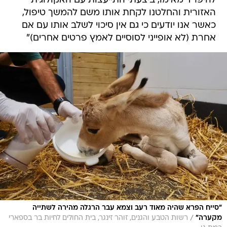
להיפרד מאימו, ביצעתי התייעצות עם האקולוגית
האזורית והחלטנו לקחת אותו משם להמשך טיפול,
כאשר אנו יודעים כי גם אין סיכוי לשלב אותו עם אם
אחרת (לא אופייני לסוסיים לאמץ פרטים אחרים)"
"סייח הפרא שהיה מאוד רעב וצמא עבר הרגלה מהירה לשתייה
/
מקערה"
רשות הטבע והגנים, זוהר זינגר, בית החולים לחיות בר בספארי