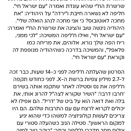
שרשרת הח"י שהיא עונדת ואמרה "עם ישראל חי".
חליפה לא נשארה חייבת ו"ירדה" על היהודיה: "את
מחכה לאוטובוס? כי אני מחכה לנהג הואלה שלי".
היהודיה ניגשה שוב והציגה את שרשרת הח"י ואמרה:
"עם ישראל חי", ואילו ח'ליפה המשיכה: "לכי ממני,
ריח הפה שלך נורא. אלוהים, את מריחה כמו
פלאפל", והמשיכה בדרכה כשהיהודיה מנופפת לה
וקוראת "עם ישראל חי".
הסרטון שהעלתה ח'ליפה לפני כ-14 שעות, כבר זכה
ל-2.7 מיליון צפיות ברשת ה-X. לפני כחודש תקפה
ח'ליפה את נס וסטילה לאחר שתקפו אותה בשירם
'חרבו דרבו': "השיר שקורא לצה"ל להרוג אותי, את
בלה ואת דואה הוא על ביט של 'דריל'. הם אפילו לא
יכולים לקרוא לרצח עם עם התרבות שלהם. הם היו
צריכים לעשות קולוניזציה למשהו כדי שהוא יגיע
למקום הראשון". סטילה הגיב כשהעלה סטורי עם
צילום מסך מדברי ח'ליפה וכתב: "בוקר טוב למיה