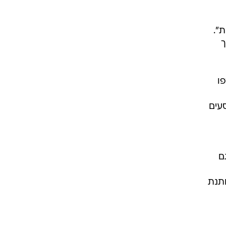
".
ך
ו
עים
ם
ותנת