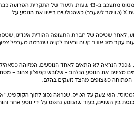
פולין
נוסע חבט בטייס לאחר שנודע לו שהמטוס מתעכב ב-13 שעות. תיעוד של התקרית הפרועה כב
קפריסין
צבר למעלה מ-4.6 מיליון צפיות ברשת X (טוויטר לשעבר) כשהגולשים ביישו את הנוסע על
אוסטריה
, לאחר שטיסה של חברת התעופה ההודית אינדיגו, שטסה
י לגואה בהודו, נדחתה ב-13 שעות עקב מזג אוויר קשה וראות לקויה שנגרמה מערפל צפו
וב, שככל הנראה לא התאים לאחד הנוסעים, המזוהה כסאהיל
ומים מציגים את הנוסע הנלהב - שלובש קפוצ'ון צהוב - מסת
 הפתוחה כשצופים מהצד זועקים בהלם.
טוס", הוא צעק על הטייס, שנראה נסוג לתוך הקוקפיט, "
סת בין השניים, בעוד שהנוסע נתפס על ידי נוסע אחר והוח