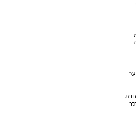
ר
ף
ער
אחרת
זר