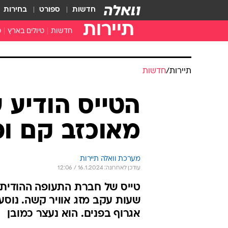
חדשות
ספורט
בחירות
תיירות
חדשות
טיולים בארץ
ט
טיולים בצפון
א
טיולים במרכז
א
תיירות
/
חדשות
טיולים בדרום
א
א
הטייס הודיע ע
ה
מאוכזב קם ופ
מערכת וואלה תיירות
עודכן לאחרונה: 16.1.2024 / 12:06
שעות עקב מזג אוויר קשה. נוסע
אגרוף בפנים. הוא נעצר כמובן