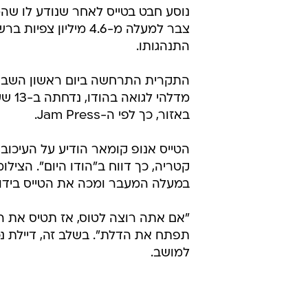
התנהגותו.
התקרית התרחשה ביום ראשון השבוע
מדלה
באזור, כך לפי ה-Jam Press.
הטייס אנופ קומאר הודיע ​​על העיכ
קטריה, כך דווח ב"הודו היום". הציל
במעלה המעבר ומכה את הטייס בידו
"אם אתה רוצה לטוס, אז תטיס את המ
תפתח את הדלת". בשלב זה, דיילת נכנ
למושב.