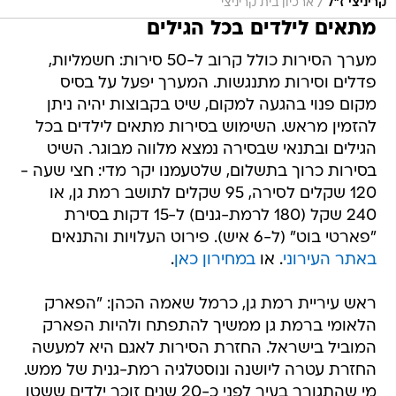
/
קריניצי ז"ל
ארכיון בית קריניצי
מתאים לילדים בכל הגילים
מערך הסירות כולל קרוב ל-50 סירות: חשמליות,
פדלים וסירות מתנגשות. המערך יפעל על בסיס
מקום פנוי בהגעה למקום, שיט בקבוצות יהיה ניתן
להזמין מראש. השימוש בסירות מתאים לילדים בכל
הגילים ובתנאי שבסירה נמצא מלווה מבוגר. השיט
בסירות כרוך בתשלום, שלטעמנו יקר מדי: חצי שעה -
120 שקלים לסירה, 95 שקלים לתושב רמת גן, או
240 שקל (180 לרמת-גנים) ל-15 דקות בסירת
"פארטי בוט" (ל-6 איש). פירוט העלויות והתנאים
באתר העירוני
. או
במחירון כאן
.
ראש עיריית רמת גן, כרמל שאמה הכהן: "הפארק
הלאומי ברמת גן ממשיך להתפתח ולהיות הפארק
המוביל בישראל. החזרת הסירות לאגם היא למעשה
החזרת עטרה ליושנה ונוסטלגיה רמת-גנית של ממש.
מי שהתגורר בעיר לפני כ-20 שנים זוכר ילדים ששטו