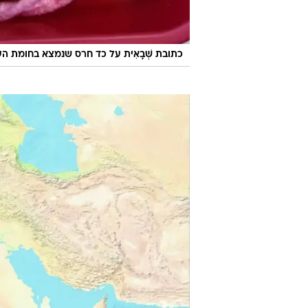
כתובת שְׁבָאִית על כד חרס שנמצא בחומת הע