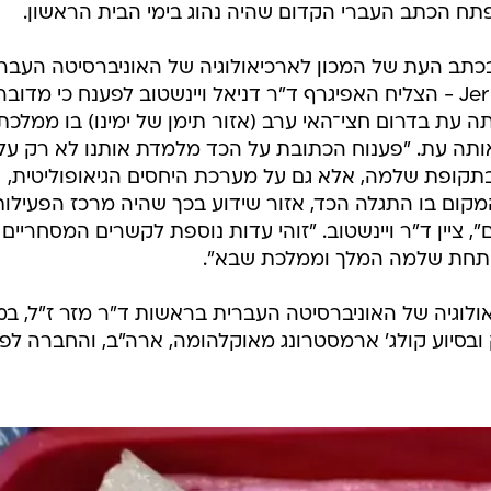
תח הכתב העברי הקדום שהיה נהוג בימי הבית הראשון.
 העת של המכון לארכיאולוגיה של האוניברסיטה העברי
Jerusalem Journal of Archaeology - הצליח האפיגרף ד"ר דניאל ויינשטוב לפענח כי מדובר
ה עת בדרום חצי־האי ערב (אזור תימן של ימינו) בו ממלכת
ותה עת. "פענוח הכתובת על הכד מלמדת אותנו לא רק על
תקופת שלמה, אלא גם על מערכת היחסים הגיאופוליטית,
מקום בו התגלה הכד, אזור שידוע בכך שהיה מרכז הפעילות
ציין ד"ר ויינשטוב. "זוהי עדות נוספת לקשרים המסחריים
ל תחת שלמה המלך וממלכת שבא".
לוגיה של האוניברסיטה העברית בראשות ד"ר מזר ז"ל, במי
ק ובסיוע קולג' ארמסטרונג מאוקלהומה, ארה"ב, והחברה לפ