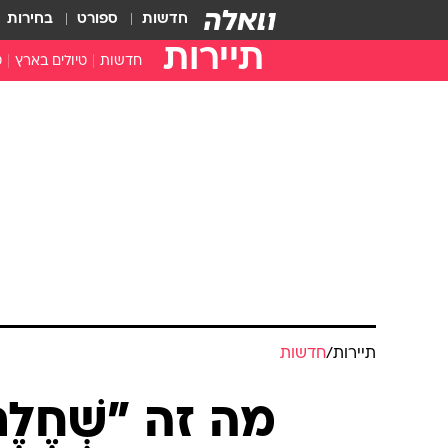
חדשות
ספורט
בחירות
תיירות
חדשות
טיולים בארץ
ט
טיולים בצפון
א
טיולים במרכז
א
טיולים בדרום
א
א
ה
תיירות
/
חדשות
מה זה "שְׁחֶל