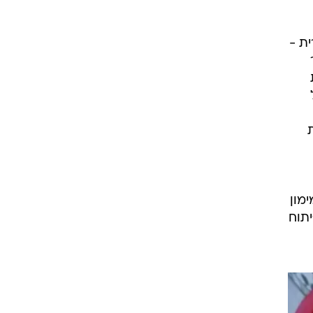
ת -
מון
יתוח