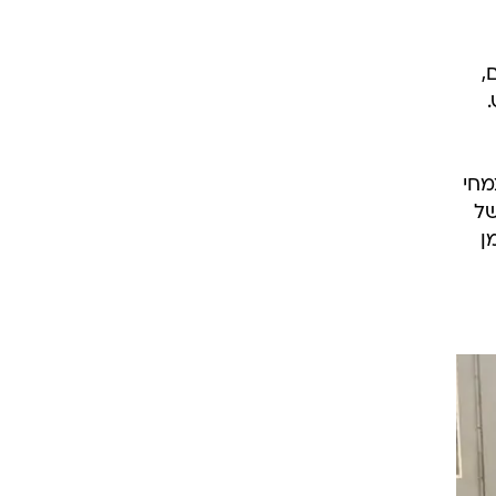
,
.
מחי
של
ן