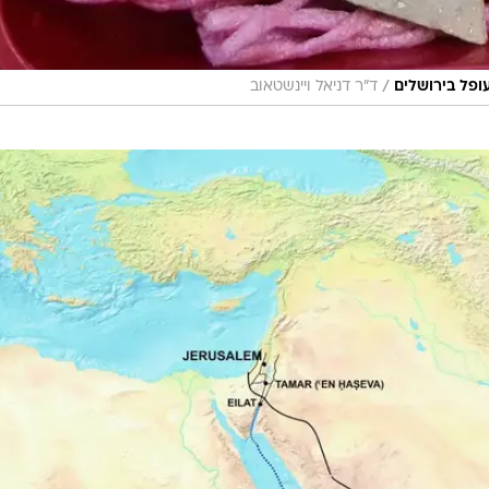
/
ופל בירושלים
ד"ר דניאל ויינשטאוב