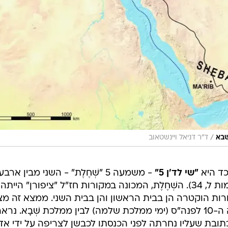
/
שבא
ד"ר דניאל ויינשטאוב
כד היא
"שי לד'ן 5"
- משמעה 5 "שְׁחֶלֶת" - השני מבין ארב
מרכיבי הקטורת הנזכרים בתורה (שמות ל, 34). השְׁחֶלֶת, המכונה במקורות חז"ל "ציפורן" הייתה
ות הוקטרה הן בבית הראשון והן בבית השני. ממצא זה מצ
על קשר ברור בין ירושלים של המאה ה-10 לפנה"ס (ימי ממלכת שלמה) לבין ממלכת שְׁבָא. נר
כתובת שעליו נחרתה לפני הכנסתו לכבשן לצריפה על ידי אד