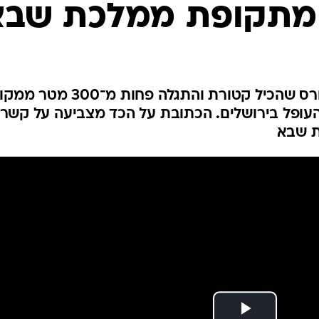
פולין
 מתקופת ממלכת שבא
קפריסין
אוסטריה
פוענחה כתובת שְׁבָאִית על כד חרס שהכיל קטורת והתגלה פחות מ־300 מ
ופל בירושלים. הכתובת על הכד מצביעה על קשר ב
ת שבא