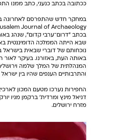
ככתובה בכתב כנעני, כתב ממנו התפ
במחקר חדש שהתפרסם לאחרונה בכתב
בכתב "דרום־ערבי קדום", שנהג באות
שבא הייתה הממלכה הדומיננטית בא
נוכחותם של דוברי שבאית בישראל ב
באותה העת, באזורנו. בעיקר לאור ה
המנהלתית של המלך שלמה וירושלים", 
והתרבותיים הענפים שהיו בין ישרא
החפירות נערכו מטעם המכון לארכיאו
דניאל מינץ ומרדית' ברקמן מניו יור
מזרח ירושלים.