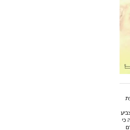
עת
ביע
אה כי
ם