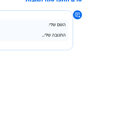
המרוחקת רק מחריפה. אנטראקטיקה 
האוקיינוס הדרומי המקיף אותה וקיי
החוף ברחבי העולם.
בהמלצות המחקר, הוצע לקבוע כללים 
שרבים מחשיבים כשממה האחרונה ש
אנטארקטיקה
טרם התפרסמו תגובות