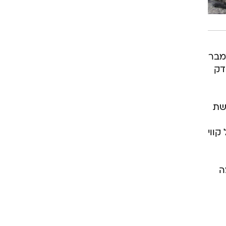
צמבר
דק
שת