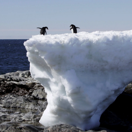
מי. לטענת חוקרים, היבשת הזו איבדה את הקסם הבתולי של
דיהם וכך מייבאים כתשעה זני חיידקים כל אחד. עד כה,
נמצאו במערכות האקולוגיות באנטראקטיקה כ-11 מינים חסרי חוליות, כולל קרדית, קפזנב וחרק
ים אגרסיביים שמסוגלים לעמוד בפני כיסוח והקפאה.