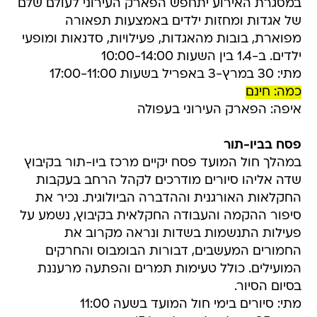
במסגרת האירוע יתחפש הפארק העירוני לעולם שלם
של אגדות ומחזות ילדים באמצעות תפאורה
מפוארת, בובות מהאגדות, פעילויות, סדנאות ומופעי
ילדים. ב-1.4 בין השעות 10:00-14:00
מתי: 30 במרץ-3 באפריל בשעות 17:00-11:00
כמה: חינם
איפה: הפארק העירוני בעפולה
פסח בביו-תור
במהלך חול המועד פסח יקיים מרכז ביו-תור בקיבוץ
שדה אליהו סיורים מודרכים לקהל הרחב בעקבות
החקלאות האורגנית וההדברה הביולוגית. נכיר את
סיפור ההקמה והעבודה החקלאית בקיבוץ, נשמע על
פעילות התנשמות בשדות ונראה מקרוב את
החמורים המעשבים, דבורות הבומבוס והחרקים
המועילים. כולל טעימות תמרים והפתעה מרעננת
בסיום הסיור.
מתי: סיורים בימי חול המועד בשעה 11:00