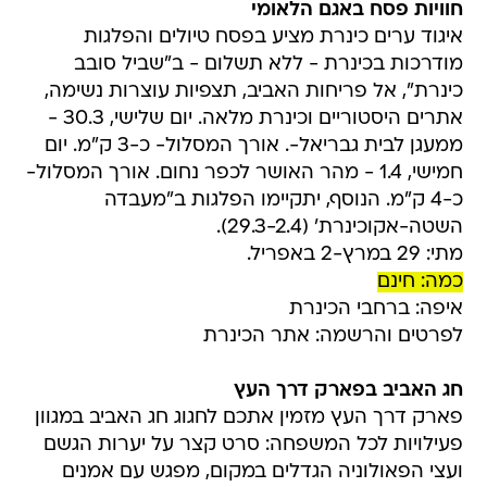
חוויות פסח באגם הלאומי
איגוד ערים כינרת מציע בפסח טיולים והפלגות
מודרכות בכינרת - ללא תשלום - ב"שביל סובב
כינרת", אל פריחות האביב, תצפיות עוצרות נשימה,
אתרים היסטוריים וכינרת מלאה. יום שלישי, 30.3 -
ממעגן לבית גבריאל-. אורך המסלול- כ-3 ק"מ. יום
חמישי, 1.4 - מהר האושר לכפר נחום. אורך המסלול-
כ-4 ק"מ. הנוסף, יתקיימו הפלגות ב"מעבדה
השטה-אקוכינרת' (29.3-2.4).
מתי: 29 במרץ-2 באפריל.
כמה: חינם
איפה: ברחבי הכינרת
לפרטים והרשמה: אתר הכינרת
חג האביב בפארק דרך העץ
פארק דרך העץ מזמין אתכם לחגוג חג האביב במגוון
פעילויות לכל המשפחה: סרט קצר על יערות הגשם
ועצי הפאולוניה הגדלים במקום, מפגש עם אמנים