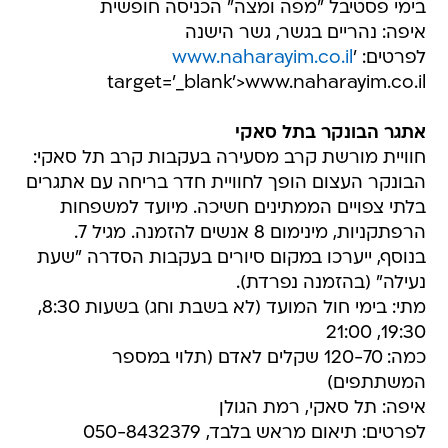
בימי פסטיבל "מפה ומצה" הכניסה חופשית
איפה: נהריים בגשר, גשר הישנה
לפרטים:
'
www.naharayim.co.il
target='_blank'>www.naharayim.co.il
אתגר הבונקר בתל סאקי
חוויית מורשת קרב מסעירה בעקבות קרב תל סאקי:
הבונקר העצום הופך לחוויית חדר בריחה עם אתגרים
בלתי צפויים הממתינים חשיכה. מיועד למשפחות
הרפתקניות, מינימום 8 אנשים להזמנה. מגיל 7.
בנוסף, ייערכו במקום סיורים בעקבות הסדרה "שעת
נעילה" (בהזמנה נפרדת).
מתי: בימי חול המועד (לא בשבת וחג) בשעות 8:30,
19:30, 21:00
כמה: 120-70 שקלים לאדם (תלוי במספר
המשתתפים)
איפה: תל סאקי, רמת הגולן
לפרטים: תיאום מראש בלבד, 050-8432379