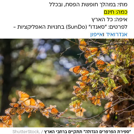
מתי: במהלך חופשת הפסח, ובכלל
כמה: חינם
איפה: כל הארץ
לפרטים: "סאנדו" (SunDo) בחנויות האפליקציות -
אנדרואיד
ו
אייפון
/
"ספירת הפרפרים הגדולה" תתקיים ברחבי הארץ
ShutterStock,