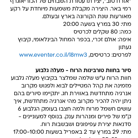
"אזרח טוב", יצירתו עטורת השבחים של הכוריאוגרף
רמי באר. היצירה מקבלת משמעות מיוחדת על רקע
מאורעות שנת הקורונה בארץ ובעולם.
מתי: 30 במרץ בשעה 20:00
כמה: 80 שקלים לכרטיס
איפה: אולם זכרי, בכפר המחול הבינלאומי, קיבוץ
געתון
לפרטים: כרטיסים,
www.eventer.co.il/l8mw3
סיור בחוות טורבינות הרוח - מעלה גלבוע
חוות הרוח ע"ש שלמה שמלצר בקיבוץ מעלה גלבוע
מזמינה את קהל המטיילים לבוא ולפגוש מקרוב
אנרגיה מתחדשת באווירת חג. יתקיימו סיורים בהם
ניתן יהיה להכיר מקרוב מהי אנרגיה מתחדשת, איך
עושים חשמל מרוח ולמה חצבו בעומק הגלבוע 6
ק"מ של פירים ומנהרות ענק. בנוסף למעוניינים -
סדנאות יצירת עפיפונים ושבשבות רוח.
מתי: 29 במרץ עד 2 באפריל בשעות 17:00-10:00