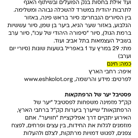
ועד אילת בחסות בנק הפועלים ובשיתוף האגף
לתרבות יהודית במשרד להשכלה גבוהה ומשלימה.
בין הסיורים הנבחרים: סיור בראש פינה, באזור
הגלבוע, באזור שער הגיא, ביער בן שמן, סיור עששיות
ברמת הגולן, סיור "סיפורה היהודי של עכו", סיור ערב
בשביל העצמאות בתל אביב ועוד.
מתי: 29 במרץ עד 1 באפריל בשעות שונות (סיורי יום
וערב)
כמה: חינם
איפה: רחבי הארץ
לפרטים: מידע והרשמה, www.eshkolot.org
פסטיבל יער של הרפתקאות
קק"ל מזמינה משפחות לפסטיבל "יער של
הרפתקאות" שייערך ביערות קק"ל ברחבי הארץ,
האירוע יתקיים דרך אפליקציית "חוויער". אתם
מוזמנים לגלות את החידות, בין עצים ופרחים, לפצח
צפנים, לפגוש דמויות מרתקות, לצלם ולהעלות