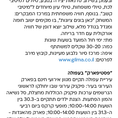
ובעמק בשילוב סדנאות יצירה בטבע, טיולים למיטיבי
לכת, טיולי משפחות, טיולי עיון מיוחדים ל"מיטיבי
קשב". בנוסף, חוויה משפחתית במרכז המבקרים:
המשחק "כאן בונים ציונות", בו מקימים ישוב חומה
ומגדל בגודל מלא, שילוב יוצא דופן של חוויה
אורקולית עם חדר בריחה.
מתי: ימי חול המועד בשעות שונות
כמה: 30-20 שקלים למשתתף
איפה: מרכז סיור גלבוע מעיינות, קיבוץ מירב
לפרטים:
www.gilma.co.il
"פסטיפארק" בעפולה
עיריית עפולה תקיים מגוון אירועי חינם בפארק
העירוני בעיר: פיקניק עירוני שבו יחולקו לראשוני
הנרשמים ערכות פיקניק הכוללות מחצלת, סל נשיאה
והמון הפתעות. הצגת ילדים תתקיים ב-30.3 בין
השעות 10:00-14:00; מופעי קרקס ביום רביעי
ה-31.3 בין השעות 10:00-14:00; פארק מהאגדות -