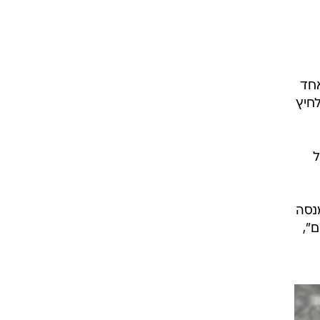
טיול באחד
חיץ
ל
נסה
",