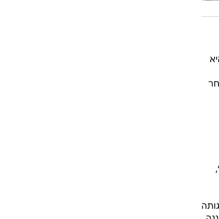
היא
חר
ותה
גנה