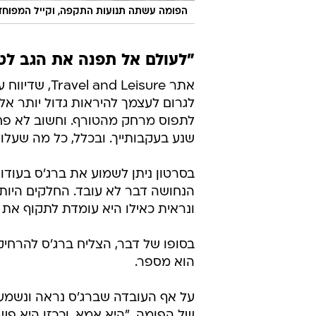
הפומה עשתה תנועות התקפה, וקייל המפוחד
"לעולם אל תפנה את הגב לט
אתר  Leisure
לגרום לעצמך להיראות גדול יותר אל 
לתפוס מרחק מהטורף. וחשוב לא פחות
שנע בעקבותייך. ובכלל, כל מה שעלו
בסרטון ניתן לשמוע את ברג'ס בעודו
הנחושה דבר לא עובד. החלקים היו
ונראית כאילו היא עומדת לתקוף את 
בסופו של דבר, הצליח ברג'ס להרחיק
הוא מספר.
על אף העובדה שברג'ס נראה ונשמע
של הפומה. "היא אמא, וככזו היא פ