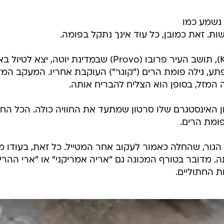
 נשמע כמו
. זאת כמובן, כל עוד אינך נתקל בפומה.
האמריקני קייל ברג'ס (Kyle Burgess), תושב העיר פרובו (Provo) שבמדינת יוטה, יצא ל
פתע, גילה פומת הרים ("קוגר") העוקבת אחריו. המעקב המל
המזל, בסופן הוא הצליח להבריח אותה.
האינסטגרם שלו סרטון שמתעד את החוויה כולה. הכל הח
ומת הרים.
הגור, שהחלה כאמור לעקוב אחר המטייל. כל זאת, בעודו מ
 מדובר בטורף המכונה גם "אריה אמריקני" או "ארי ההרים
 החתוליים.