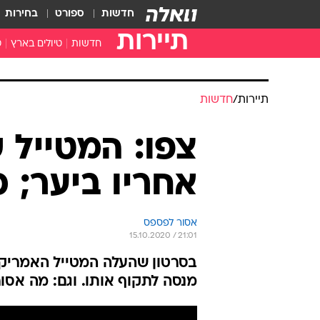
חדשות
ספורט
בחירות
תיירות
חדשות
טיולים בארץ
ט
טיולים בצפון
א
טיולים במרכז
א
תיירות
/
חדשות
טיולים בדרום
א
א
צפו: המטייל
ה
אחריו ביער; כ
אסור לפספס
15.10.2020 / 21:01
בסרטון שהעלה המטייל האמריקנ
מנסה לתקוף אותו. וגם: מה אס