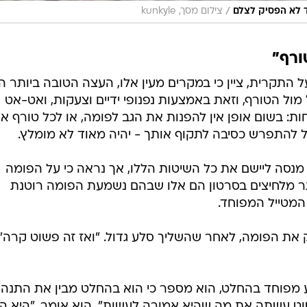
/
 לא הפסיק לצלם
צילום מסך, kunkyle
ורף"
Travel and, שדיווח על התקרית, ציין כי במקרים מעין אלו, העצה הטובה ביותר 
מול הטורף, וזאת באמצעות נפנופי ידיים וצעקות, ואט-אט
: בשום אופן אין להפנות את הגב לפומה, או לכל טורף א
ל להתפרש כסיבה לתקוף אותך - יהיה מאוד לא מומלץ.
 מנסה ליישם את כל השיטות הללו, אך נראה כי על הפומה
תר מלחיצים בסרטון הם אלו שבהם נשמעת הפומה רוטנת
המטייל המפוחד.
 את הפומה, לאחר שהשליך סלע גדול. "ואז זה פשוט קרה",
 מפוחד בהחלט, הוא מספר כי הוא בהחלט מבין את התנהג
שוט עשתה את מה שהיא אמורה לעשות", הוא אומר. "היא ה