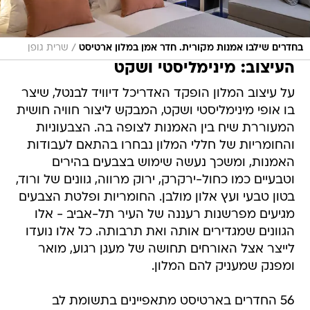
/
בחדרים שילבו אמנות מקורית. חדר אמן במלון ארטיסט
שרית גופן
העיצוב: מינימליסטי ושקט
על עיצוב המלון הופקד האדריכל דיוויד לבנטל, שיצר
בו אופי מינימליסטי ושקט, המבקש ליצור חוויה חושית
המעוררת שיח בין האמנות לצופה בה. הצבעוניות
והחומריות של חללי המלון נבחרו בהתאם לעבודות
האמנות, ומשכך נעשה שימוש בצבעים בהירים
וטבעיים כמו כחול-ירקרק, ירוק מרווה, גוונים של ורוד,
בטון טבעי ועץ אלון מולבן. החומריות ופלטת הצבעים
מגיעים מפרשנות רעננה של העיר תל-אביב - אלו
הגוונים שמגדירים אותה ואת תרבותה. כל אלו נועדו
לייצר אצל האורחים תחושה של מעגן רגוע, מואר
ומפנק שמעניק להם המלון.
56 החדרים בארטיסט מתאפיינים בתשומת לב