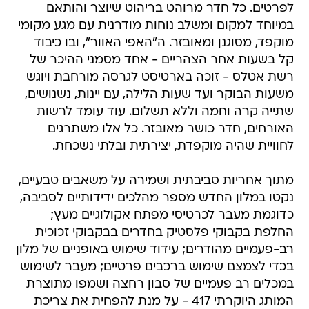
לפרטים. כל חדר מרוהט בריהוט שיוצר והותאם
במיוחד למקום ומשלב נוחות מודרנית עם מגע מקומי
מוקפד, מסוגנן ומאובזר. ה"האפי האוור", ובו כיבוד
קל בשעות אחר הצהריים - אחד מסמני ההיכר של
רשת אטלס - זוכה בארטיסט לגרסה מורחבת ויוגש
משעות הבוקר ועד שעות הלילה, עם יינות, נשנושים,
שתייה קרה וחמה וללא תשלום. עוד עומד לרשות
האורחים, חדר כושר מאובזר. כל אלו משתרגים
לחוויית שהיה מוקפדת, יצירתית ובלתי נשכחת.
מתוך אחריות סביבתית ושמירה על משאבים טבעיים,
נקטו במלון החדש מספר מהלכים ידידותיים לסביבה,
כדוגמת מעבר לכרטיסי מפתח אקולוגיים מעץ;
החלפת בקבוקי פלסטיק בחדרים בבקבוקי זכוכית
רב-פעמיים מהודרים; עידוד שימוש באופניים של מלון
בכדי לצמצם שימוש ברכבים פרטיים; מעבר לשימוש
במכלים רב פעמיים של סבון רחצה ושמפו מתוצרת
המותג היוקרתי 417 - על מנת להפחית את צריכת