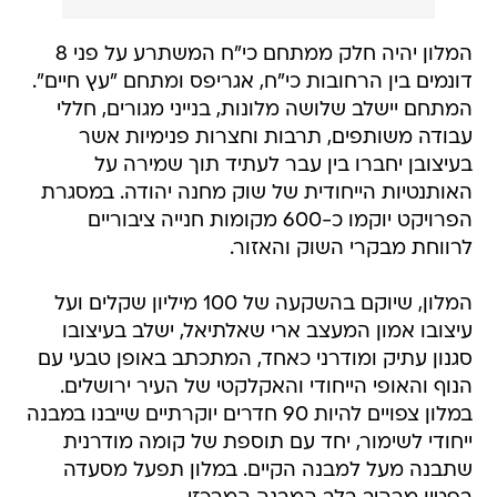
המלון יהיה חלק ממתחם כי"ח המשתרע על פני 8
דונמים בין הרחובות כי"ח, אגריפס ומתחם "עץ חיים".
המתחם יישלב שלושה מלונות, בנייני מגורים, חללי
עבודה משותפים, תרבות וחצרות פנימיות אשר
בעיצובן יחברו בין עבר לעתיד תוך שמירה על
האותנטיות הייחודית של שוק מחנה יהודה. במסגרת
הפרויקט יוקמו כ-600 מקומות חנייה ציבוריים
לרווחת מבקרי השוק והאזור.
המלון, שיוקם בהשקעה של 100 מיליון שקלים ועל
עיצובו אמון המעצב ארי שאלתיאל, ישלב בעיצובו
סגנון עתיק ומודרני כאחד, המתכתב באופן טבעי עם
הנוף והאופי הייחודי והאקלקטי של העיר ירושלים.
במלון צפויים להיות 90 חדרים יוקרתיים שייבנו במבנה
ייחודי לשימור, יחד עם תוספת של קומה מודרנית
שתבנה מעל למבנה הקיים. במלון תפעל מסעדה