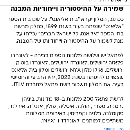
/
בירושלים
יח"צ דני לוי
שמירה על ההיסטוריה וייחודיות המבנה
ככתוב, המלון יקרא "בית אליאנס", על שם בית הספר
"אליאנס" שנפתח בעיר בשנת 1899, כחלק מרשת
בתי הספר "אליאנס, כל ישראל חברים" (כי"ח) על
מנת לשמור על ההיסטוריה וייחודיותו של המבנה.
לפתאל יש שלושה מלונות נוספים בבירה - לאונרדו
פלאזה ירושלים, לאונרדו ירושלים, לאונרדו בוטיק
ירושלים, ואילו מלון NYX ירושלים ומלון בית אליאנס
שצפויים להיפתח בשנת 2022, יהיו הרביעי והחמישי
בעיר. את המלון תשכור רשת פתאל מחברת JTLV.
לרשת פתאל 200 מלונות ב-18 מדינות, ביניהן
גרמניה, ספרד, הולנד, איטליה, פולין, אנגליה, אירלנד,
סקוטלנד, בלגיה וקפריסין. באירופה המלונות
משתייכים למותגים 'לאונרדו' ו-'NYX'.
מלון
ירושלי