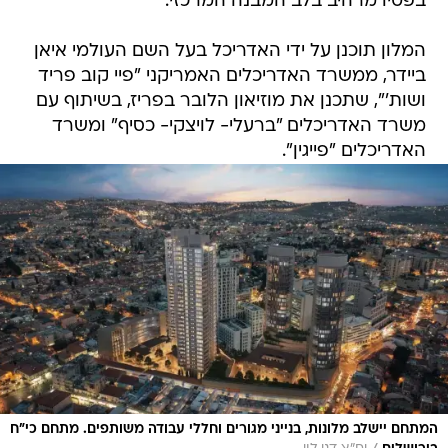
בפטיו מרהיב בלב המבנה המרכזי.
המלון תוכנן על ידי האדריכל בעל השם העולמי איאן
ביידר, ממשרד האדריכלים האמריקני "פיי קוב פריד
ושות'", שתכנן את מוזיאון הלובר בפריז, בשיתוף עם
משרד האדריכלים "ברעלי- לויצקי- כסיף" ומשרד
האדריכלים "פייגין".
המתחם יישלב מלונות, בנייני מגורים וחללי עבודה משותפים. מתחם כי"ח