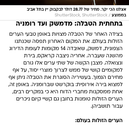
אצלנו הכי יקר. מחיר של 28.77 דולר לבקבוק יין בתל אביב
/
בממוצע
ShutterStock, ShutterStock
בתחתית הטבלה: מדמשק ועד רומניה
בצידה האחר של הטבלה מצויות באופן טבעי הערים
הזולות בעולם. את המקום האחרון תפסה שכנתנו
הצפונית, דמשק, שאיבדה 14 מקומות לעומת הדירוג
מהשנה שעברה. אחריה ניצבה קראקס, בירת
ונצואלה. מצבן הקשה של שתי ערים אלו גורם
למקומיים קושי של ממש לצרוך מוצרי יסוד, על אף
מחירם הנמוך. בעשיריה הסוגרת את הטבלה ניתן אף
למצוא בירה אירופית: בוקרשט שברומניה. באופן זה,
אחת ממסקנות מחברי הדוח היא כי במקרים רבים,
הערים הזולות טומנות בחובן גם קשיי קיום ניכרים
עבור תושביהן.
הערים הזולות בעולם: