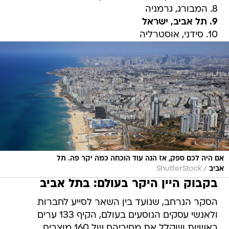
8. המבורג, גרמניה
9. תל אביב, ישראל
10. סידני, אוסטרליה
אם היה לכם ספק, אז הנה עוד הוכחה כמה יקר פה. תל
/
אביב
ShutterStock
בקבוק היין היקר בעולם: בתל אביב
הסקר הנרחב, שנועד בין השאר לסייע לחברות
ולאנשי עסקים הנוסעים בעולם, הקיף 133 ערים
ראשיות ושקלל את מחיריהם של 160 מוצרים