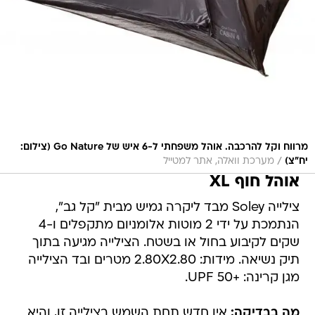
מרווח וקל להרכבה. אוהל משפחתי ל-6 איש של Go Nature (צילום:
/
יח"צ)
מערכת וואלה, אתר למטייל
אוהל חוף XL
צילייה Soley מבד ליקרה גמיש מבית "קל גב",
הנתמכת על ידי 2 מוטות אלומניום מתקפלים ו-4
שקים לקיבוע בחול או בשטח. הצילייה מגיעה בתוך
תיק נשיאה. מידות: 2.80X2.80 מטרים ובד הצילייה
מגן קרינה: +UPF 50.
מה בבדיקה:
אין חדש תחת השמש בצילייה זו, והיא