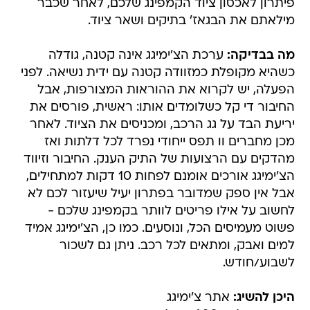
פיתרון לאכסון ציוד הקמפינג שלכם, לאחר שכבר
מילאתם את הבגאז' בתיקים ושאר ציוד.
מה בבדיקה:
ערכת הצ'ימיגג אינה קטנה, גודלה
כשהיא מקופלת כמזוודה קטנה עם ידית נשיאה. לפני
הפעלה, יש לקרוא את ההוראות המצורפות, אבל
החיבור די קל כשלומדים אותו: ראשית, פורסים את
יריעת הבד על גג הרכב, ומכניסים את הציוד. לאחר
מכן מחברים וו תפס ייחודי נפרד לכל דלתות ואז
מהדקים עם הרצועות של התיק הענק. החיבור וזיווד
הצ'ימיגג אורכים אומנם לפחות 10 דקות למתחילים,
אבל אין ספק שמדובר בפתרון יעיל שיעזור לכם לא
לחשוב על אילו פריטים לוותר בקמפינג שלכם -
פשוט מעמיסים הכל, ונוסעים. כמו כן, הצ'ימיגג אמיד
למים ואבק, ומתאים לכל רכב. ניתן גם לשכור
לשבוע/חודש.
היכן להשיג:
אתר צ'ימיגג