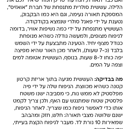
ואם כבר תאורה, הנה עוד טריק חמוד שיאיר לכם את
הלילה. עששית סולרית מתנפחת של חברת "אואזיס",
המספקת תאורה נעימה, וגם היא כמו הבקבוק,
נטענת על ידי פאנל סולרי שנמצא בקודקודה.
העששיץ מתנפחת על ידי כמה נשיפות אוויר, בדומה
לניפוח מצופים, ולמעשה גודלה כשהיא מנופחת
כגודל מצוף יחיד. הטעינה מתבצעת על ידי השמש
בלבד (כ-7 שעות), ולאחר מכן האור שהיא מפיצה
יפה כוחו ל-8 שעות. בנוסף, העששית אטומה למים
וצפה על המים.
מה בבדיקה:
העששית מגיעה בתוך אריזת קרטון
קטנה כשהיא מכווצת. הניפוח שלה על ידי פיה
מפלסטיק לא ממש נוח, כי מסביבה ישנו משטח
פלסטיק שטוח שמתנגש עם האף, ולכן צריך לקמט
אותו כדי לאפשר ניפוח כמו שצריך. לאחר הניפוח,
ישנם שלושה מצבי תאורה: חלש, חזק ומהבהב
שמאירות 10 נורת לד. מעבר לניפוח הקצת בעייתי,