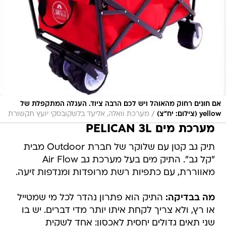
אם חונים רחוק מהאוהל ויש לכם הרבה ציוד. העגלה המתקפלת של
/
yellow (צילום: יח"צ)
מערכת וואלה, אליעד בלשקובסקי יועץ תקשורת
מערכת מים PELICAN 3L
תיק גב קטן עם שלוקר של חברת Outdoor מבית
"קל גב". התיק מים בעל מערכת גב Air Flow
מאווררת, עם כתפיות רשת מרופדות ומנדפות זיעה.
מה בבדיקה:
התיק הוא פתרון נהדר לכל מי שמטייל
או רץ, ולא צריך לקחת איתו יותר מדי דברים. יש בו
שני תאים גדולים יחסית לאכסון: אחד לשקית