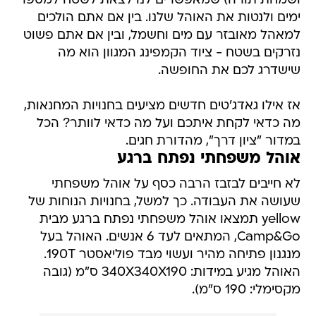
ושמחת תורה) שמאפשרים לנו לצאת לשטח למספר
ימים ולנטות את האוהל שלנו. בין אם אתם הולכים
למאהל מאובזר עם מים וחשמל, ובין אם אתם פשוט
נזרקים בשטח - ציוד הקמפינג המגוון הוא מה
שישדרג לכם את החופשה.
אז אילו גאדג'טים חדשים מציעים בחנויות המחנאות,
מה כדאי לקחת איתכם ועל מה כדאי לוותר? הכל
במדור "ציון דרך", מהדורת חגים.
אוהל משפחתי נפתח ברגע
לא חייבים לבזבז הרבה כסף על אוהל משפחתי
שעושה את העבודה. כך למשל, בחנויות הנוחות של
yellow תמצאו אוהל משפחתי נפתח ברגע מבית
Camp&Go, המתאים לעד 6 אנשים. האוהל בעל
מנגנון פתיחה מהיר ועשוי מבד פוליאסטר 190T.
האוהל מגיע במידות: 340X340X190 ס"מ (גובה
מקסימלי: 190 ס"מ).