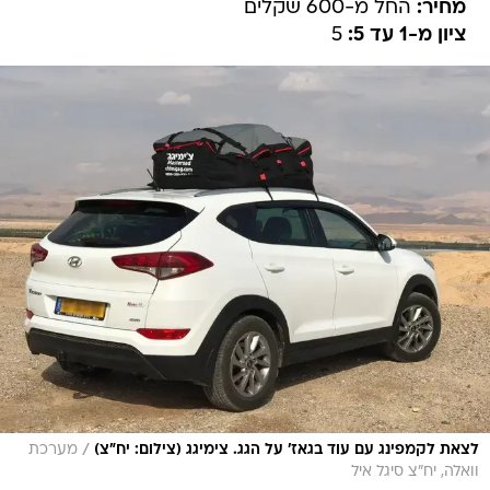
מחיר:
החל מ-600 שקלים
ציון מ-1 עד 5:
5
/
לצאת לקמפינג עם עוד בגאז' על הגג. צימיגג (צילום: יח"צ)
מערכת
וואלה, יח"צ סיגל איל