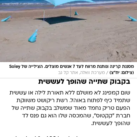
מסננת קרינה ונותנת מרווח לעד 7 אנשים מוצלים. הצילייה של Soley
/
(צילום: יח"צ)
מערכת וואלה, אתר קל גב
בקבוק שתייה שהופך לעששית
שום קמפינג לא מושלם ללא תאורת לילה או עששית
שתמיד כיף לפתוח באוהל. רשת ריקושט משווקת
הפעם טריק נחמד מאוד שמשלב בקבוק שתייה של
חברת "קקטוס", שהמכסה שלו הוא גם פנס לד
שהופך לעששית.