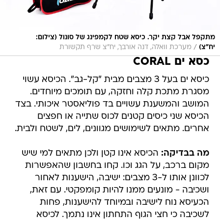
מתקפל אבל קצת יקר. כיסא שטח לקמפינג של סונול (צילום:
/
יח"צ)
מערכת וואלה, דנה אורבך, יח"צ שרף תקשורת
כסא ים CORAL
כיסא ים בעל 3 מצבים מבית "קל-גב". הכיסא עשוי
מסגרת מתכת קלה וחזקה, עם תומכים מיוחדים.
המושב והמשענת עשויים בד פוליאסטר איכותי. בצד
הכיסא שני כיסים קטנים לכוס שתייה או חפצים
אחרים. מתאים לשימושים מגוונים, לים, לשטח ולבית.
מה בבדיקה:
הכיסא אינו קטן ולכן מתאים למי שיש
מקום ברכב, על הגג וכו. קחו בחשבון שהאפשרות
לכוונן אותו ל-3 מצבים: ישיבה, הישענות לאחור
ושכיבה - מונעים ממנו להיות קומפקטי. עם זאת,
הכעיסא נוח לישיבה ובמיוחד להישענות, פחות
לשכיבה כי חצי הגוף התחתון אינו נתמך. לכיסא