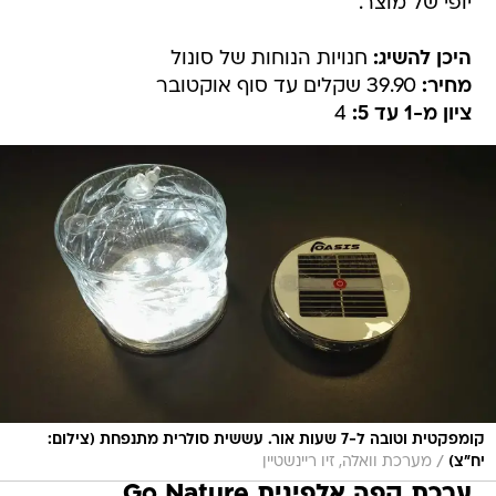
יופי של מוצר.
היכן להשיג:
חנויות הנוחות של סונול
מחיר:
39.90 שקלים עד סוף אוקטובר
ציון מ-1 עד 5:
4
קומפקטית וטובה ל-7 שעות אור. עששית סולרית מתנפחת (צילום:
/
יח"צ)
מערכת וואלה, זיו ריינשטיין
ערכת קפה אלפינית Go Nature