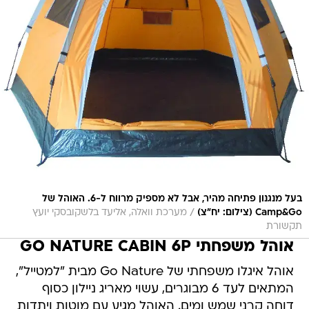
בעל מנגנון פתיחה מהיר, אבל לא מספיק מרווח ל-6. האוהל של
/
Camp&Go (צילום: יח"צ)
מערכת וואלה, אליעד בלשקובסקי יועץ
תקשורת
אוהל משפחתי GO NATURE CABIN 6P
אוהל איגלו משפחתי של Go Nature מבית "למטייל",
המתאים לעד 6 מבוגרים, עשוי מאריג ניילון כסוף
דוחה קרני שמש ומים. האוהל מגיע עם מוטות ויתדות