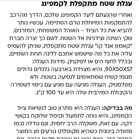
עגלת שטח מתקפלת לקמפינג
ואחרי שהגעתם ליעד הקמפינג שלכם, הדרך מהרכב
להתמקמות המיוחלת טרם הסתיימה. עכשיו נותר
להביא את כל הציוד - האוהל המשפחתי, המזרנים,
שקי השינה וצידניות אל השטח. לשם כך יצרה חברת
"קאמפ אנד קו" עגלת שטח מתקפלת, שניתן להעמיס
עליה את כל מה שישמש אתכם ללינה תחת השמיים,
ובכלל לחוף הים או לפיקניק. מידות העגלה:
90X50X57, והיא מצוידת בארבעה גלגלים גדולים
מגומי קשיח שמתאימים לנסיעה בשטח. ולא
מפלסטיק. העגלה מגיעה עם מגיע עם כיסוי לשמירה
והקיבולת המירבית שלה היא עד 100 ק"ג.
מה בבדיקה:
העגלה היא פתרון טוב לנשיאת ציוד
הקמפינג, והיא נוחה לתפעול וקיפול שלוקח בקושי
דקה. עם זאת, משקלה הרב יחסית, וגם גודלה (כמו
מזוודה בינונית כשהיא מקופלת) גורעים מן המוצר