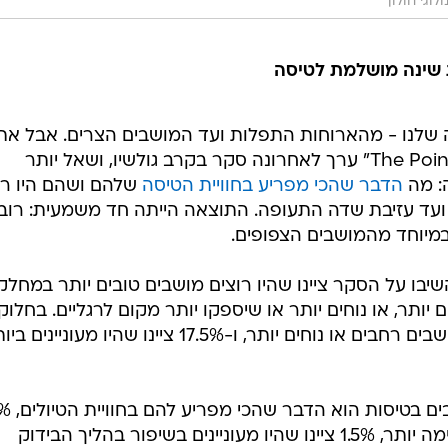
לוגי חולון
 שינה מושלמת לטיסה
ה שלנו - מהארוחות התפלות ועד המושבים הצרים. אבל את
הטיולים והנסיעות הפופולרי "The Points Guy" ערך לאחרונה סקר בקרב גולשיו, ושאל יותר
הדבר שהכי מפריע בחוויית הטיסה
שלהם ושהם היו רו
ועד עזיבת שדה התעופה. התוצאה הייתה חד משמעית: רוב
במיוחד מהמושבים הצפופים.
אתר שהשיבו על הסקר ציינו שהיו רוצים מושבים טובים יותר במחלק
 יותר, או נוחים יותר או שיספקו יותר מקום לרגליים. בחלוק
פנימית, 67% ציינו שהיו מעוניינים במושבים רחבים או נוחים יותר, ו-17.5% ציינו שהיו מעוניינ
וכיצד הצביעו היתר? 2% ציינו שעיכובים 
היו מעוניינים בחווית עלייה למטוס נעימה יותר, 1.5% ציינו שהיו מעוניינים בשיפור בהליך הבידוק