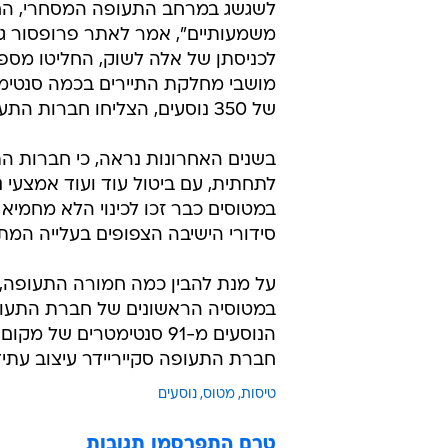
לשגשג במרחב התעופה המסחרי, החל
משמעותיים", אמר לאתר פרופסור גיל
לכניסתן של אלה לשוק, החליטו מס
של 350 נוסעים, הצליחו חברות התעופה להכניס עד 140 מושבים נוספים".
בשנים האחרונות נראה, כי חברות ה
לתחתית, עם ביטול עוד ועוד אמצעי נ
במטוסים כבר זכו לכינוי הלא מחמי
סידורי הישיבה הצפופים בעלייה המת
על מנת להבין כמה חמורה התעופה,
הנוסעים מ-91 סנטימטרים
חברת התעופה סקייריידר עיצוב עתידי למטוס
טיסות
מטוס
נוסעים
טרם התפרסמו תגובות