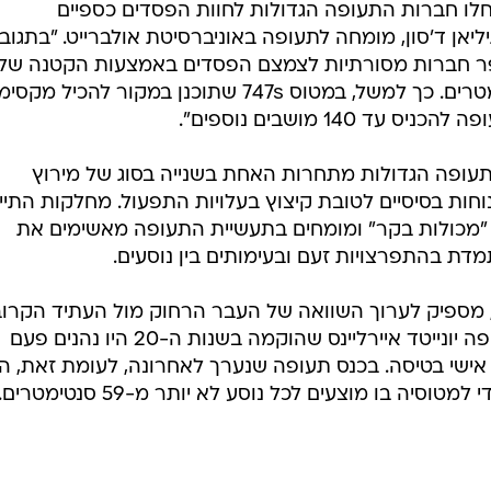
ו חברות התעופה הגדולות לחוות הפסדים כספיים
יאן ד'סון, מומחה לתעופה באוניברסיטת אולברייט. "בתגוב
פר חברות מסורתיות לצמצם הפסדים באמצעות הקטנה של
מושבי מחלקת התיירים בכמה סנטימטרים. כך למשל, במטוס 747s שתוכנן במקור להכיל מ
תעופה הגדולות מתחרות האחת בשנייה בסוג של מירוץ
וחות בסיסיים לטובת קיצוץ בעלויות התפעול. מחלקות התיי
א "מכולות בקר" ומומחים בתעשיית התעופה מאשימים את
מדת בהתפרצויות זעם ובעימותים בין נוסעים.
 מספיק לערוך השוואה של העבר הרחוק מול העתיד הקרוב
במטוסיה הראשונים של חברת התעופה יונייטד איירליינס שהוקמה בשנות ה-20 היו נהנים פעם
 של מקום אישי בטיסה. בכנס תעופה שנערך לאחרונה, לעומת זאת, ה
יה בו מוצעים לכל נוסע לא יותר מ-59 סנטימטרים.