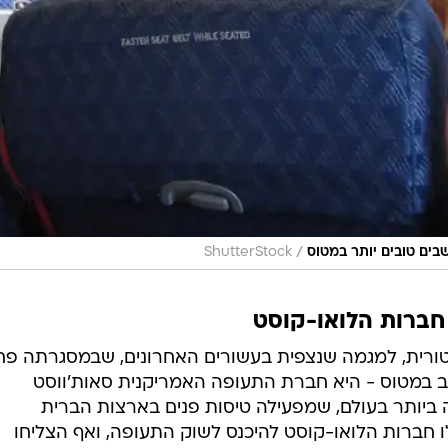
/
ShutterStock
ברות הלואו-קוסט
ורית, למגמה שנצפית בעשורים האחרונים, שבמסגרתה פח
ב במטוס - היא חברת התעופה האמריקנית סאות'ווסט
ה ביותר בעולם, שמפעילה טיסות פנים בארצות הברית
-60. "כאשר החלו חברות הלואו-קוסט להיכנס לשוק התעופה, ואף הצליחו