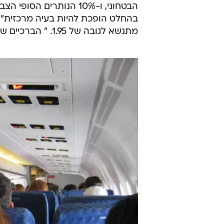
הבטחוני, ו-10% הנותרים 
בהחלט הופכת להיות בעיה מרכזית", 
מתנשא לגובה של 1.95. " הברכיים שלי מתחככות במושב מולי ברבים מהמטוסים האלה".