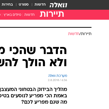
חדשות
ספורט
בחירות
תיירות
חדשות
טיולים בארץ
ט
טיולים בצפון
א
טיולים במרכז
א
תיירות
/
חדשות
טיולים בדרום
א
א
הדבר שהכי מפ
ה
ולא הולך להש
מערכת וואלה
2.8.2018 / 6:36
מהליך הבידוק הבטחוני המעצבן,
מה שגם מפריע לכם?