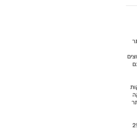
ר
צים
ם
ות
ה
ים ביותר
בטיסות הוא הדבר שהכי מפריע להם בחוויית הטיולים, 2%