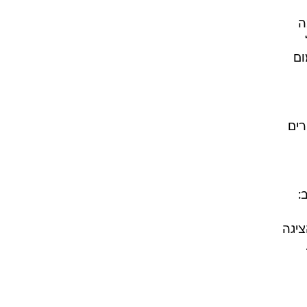
ה
קסימום
רים
:
ציגה