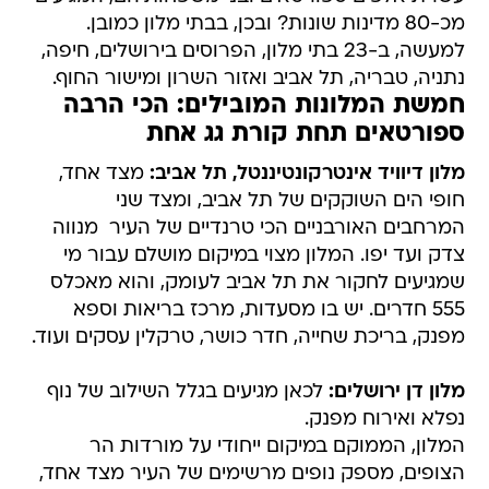
מכ-80 מדינות שונות? ובכן, בבתי מלון כמובן.
למעשה, ב-23 בתי מלון, הפרוסים בירושלים, חיפה,
נתניה, טבריה, תל אביב ואזור השרון ומישור החוף.
חמשת המלונות המובילים: הכי הרבה
ספורטאים תחת קורת גג אחת
מלון דיוויד אינטרקונטיננטל, תל אביב:
מצד אחד,
חופי הים השוקקים של תל אביב, ומצד שני 
המרחבים האורבניים הכי טרנדיים של העיר  מנווה
צדק ועד יפו. המלון מצוי במיקום מושלם עבור מי
שמגיעים לחקור את תל אביב לעומק, והוא מאכלס
555 חדרים. יש בו מסעדות, מרכז בריאות וספא
מפנק, בריכת שחייה, חדר כושר, טרקלין עסקים ועוד.
מלון דן ירושלים:
לכאן מגיעים בגלל השילוב של נוף
נפלא ואירוח מפנק.
המלון, הממוקם במיקום ייחודי על מורדות הר
הצופים, מספק נופים מרשימים של העיר מצד אחד,