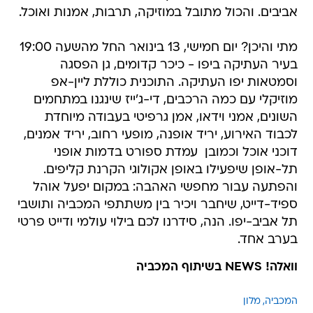
אביבים. והכול מתובל במוזיקה, תרבות, אמנות ואוכל.
מתי והיכן? יום חמישי, 13 בינואר החל מהשעה 19:00
בעיר העתיקה ביפו - כיכר קדומים, גן הפסגה
וסמטאות יפו העתיקה. התוכנית כוללת ליין-אפ
מוזיקלי עם כמה הרכבים, די-ג'ייז שינגנו במתחמים
השונים, אמני וידאו, אמן גרפיטי בעבודה מיוחדת
לכבוד האירוע, יריד אופנה, מופעי רחוב, יריד אמנים,
דוכני אוכל וכמובן  עמדת ספורט בדמות אופני
תל-אופן שיפעילו באופן אקולוגי הקרנת קליפים.
והפתעה עבור מחפשי האהבה: במקום יפעל אוהל
ספיד-דייט, שיחבר ויכיר בין משתתפי המכביה ותושבי
תל אביב-יפו. הנה, סידרנו לכם בילוי עולמי ודייט פרטי
בערב אחד.
וואלה! NEWS בשיתוף המכביה
המכביה
מלון