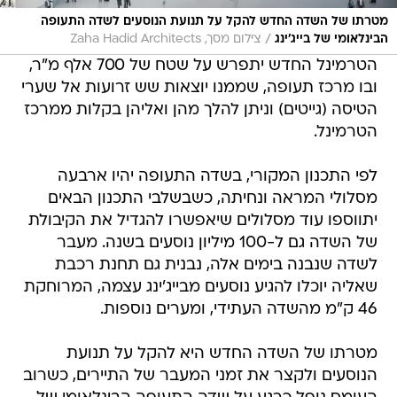
מטרתו של השדה החדש להקל על תנועת הנוסעים לשדה התעופה
/
הבינלאומי של בייג'ינג
צילום מסך, Zaha Hadid Architects
הטרמינל החדש יתפרש על שטח של 700 אלף מ"ר,
ובו מרכז תעופה, שממנו יוצאות שש זרועות אל שערי
הטיסה (גייטים) וניתן להלך מהן ואליהן בקלות ממרכז
הטרמינל.
לפי התכנון המקורי, בשדה התעופה יהיו ארבעה
מסלולי המראה ונחיתה, כשבשלבי התכנון הבאים
יתווספו עוד מסלולים שיאפשרו להגדיל את הקיבולת
של השדה גם ל-100 מיליון נוסעים בשנה. מעבר
לשדה שנבנה בימים אלה, נבנית גם תחנת רכבת
שאליה יוכלו להגיע נוסעים מבייג'ינג עצמה, המרוחקת
46 ק"מ מהשדה העתידי, ומערים נוספות.
מטרתו של השדה החדש היא להקל על תנועת
הנוסעים ולקצר את זמני המעבר של התיירים, כשרוב