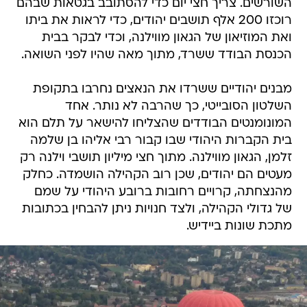
השורשים. צריך חצי יום כדי להסתובב בגטאות שבהם
רוכזו 200 אלף תושבים יהודים, כדי לראות את ביתו
ואת המוזיאון של הגאון מווילנה, וכדי לבקר בבית
הכנסת הבודד ששרד, מתוך מאה שהיו לפני השואה.
מבנים יהודיים ששרדו את הנאצים נחרבו בתקופת
השלטון הסובייטי, כך שהרבה לא נותר. אחד
המונומנטים הבודדים שהצליחו להישאר על תלם הוא
בית הקברות היהודי שבו קבור רבי אליהו בן שלמה
זלמן, הגאון מווילנה. מתוך חצי מיליון תושבי וילנה רק
מעטים הם יהודים, שכן רוב הקהילה הושמדה. כחלק
מהנצחתה, קרויים רחובות ברובע היהודי על שמם
של גדולי הקהילה, ולצד חנויות ניתן להבחין בכתובות
מתכת שונות ביידיש.