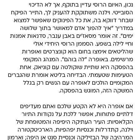
נכון, האיום הרוסי עדיין בתוקף, אך לא הדיכוי
הסובייטי. וילנה משתוקקת להעניק לך, התייר הפיקח
שבחר דווקא בה, את כל הפינוקים שאפשר למצוא
במדריך "איך להפוך אדם למאושר בתוך שלושה
ימים". זה אומר מסאז'ים באבן ענבר, סדנאות אמנות
וחיי לילה בשפע. הסממן הרוסי היחידי אולי
שהליטאים אימצו בחום הוא קונצרטים ואופרות
מרשימים. באופרה "לה בוהם". המנהג המקומי
בהפסקה היא שתיית שוקולטה עם קוניאק. אחת
הטעימות שטעמתי. הבדיחה בליטא אומרת שהגברים
המקומיים הולכים לאופרה עם הנשים רק בגלל
המשקה הזה, המוגש בהפסקה.
אם אופרה היא לא הקטע שלכם ואתם מעדיפים
דלתיים פתוחות, אפשר ללכת על נקודות התיור
הקלאסיות: העיר העתיקה היפיפה והמטופחת של
וילנה, קתדרלות וכנסיות יפהפיות, הארכיטקטורה
המרהיבה של הבזיליקה וכנסיית סנט אן היפה; וארמון