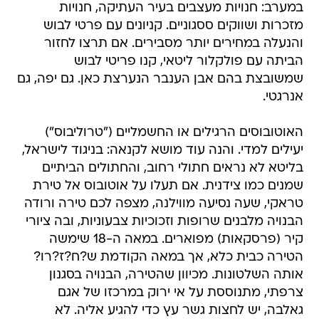
במערב: חנויות מעצבים בעיר העתיקה, חנויות
מזכרות ושווקים ססגוניים. קניונים עם פרטי לבוש
והנעלה במחירים יותר מסבירים. אם תרצו לחזור
הביתה עם פולקלור ליטאי, קנו פריטי לבוש
שמשובצת בהם אבן הענבר הנערצת כאן. גם יפה, גם
אנרגטי.
האוטובוסים הרגילים או החשמליים ("טרוליבוס")
יעילים למדי. והנה עוד מושא לקנאה: בניגוד לישראל,
בליטא לא נראים חתולי רחוב, והחתולים הביתיים
שמנים כמו צידנית. אם תעלו על אוטובוס אל טירת
טראקי, שעה נסיעה מווילנה, מצפה לכם טירה ורודה
הבנויה מלבנים שרופות וזכוכיות צבעוניות, ובה ציורי
קיר (פרסקאות) מפוארים. במאה ה-18 שימשה
הטירה כבית כלא, אך במאה הקודמת ש?ח?ז?רו?
אותה השלטונות. מכיוון שהטירה, הבנויה בסגנון
צרפתי, מתנוססת על אי ירוק במרכזו של אגם
גאלבה, יש לחצות גשר עץ כדי להגיע אליה. לא