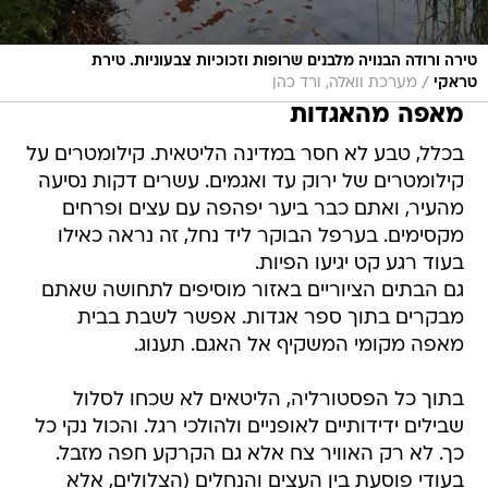
טירה ורודה הבנויה מלבנים שרופות וזכוכיות צבעוניות. טירת
/
טראקי
מערכת וואלה, ורד כהן
מאפה מהאגדות
בכלל, טבע לא חסר במדינה הליטאית. קילומטרים על
קילומטרים של ירוק עד ואגמים. עשרים דקות נסיעה
מהעיר, ואתם כבר ביער יפהפה עם עצים ופרחים
מקסימים. בערפל הבוקר ליד נחל, זה נראה כאילו
בעוד רגע קט יגיעו הפיות.
גם הבתים הציוריים באזור מוסיפים לתחושה שאתם
מבקרים בתוך ספר אגדות. אפשר לשבת בבית
מאפה מקומי המשקיף אל האגם. תענוג.
בתוך כל הפסטורליה, הליטאים לא שכחו לסלול
שבילים ידידותיים לאופניים ולהולכי רגל. והכול נקי כל
כך. לא רק האוויר צח אלא גם הקרקע חפה מזבל.
בעודי פוסעת בין העצים והנחלים (הצלולים, אלא