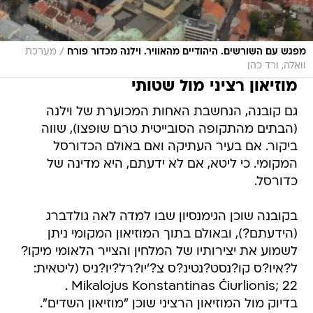
/
מפגש עם השורשים. היהודיים מהאוויר. וילנה מכדור פורח
מערכת
וואלה, ורד כהן
מוזיאון רציני מול שטותי
גם קובנה, הנחשבת האחות המכוערת של וילנה
(הבתים מהתקופה הסובייטית טרם שופצו), שווה
ביקור. אם בעיר העתיקה ואם באולם הכדורסל
המקומי. כי ליטא, אם לא ידעתם, היא מדינה של
כדורסל.
בקובנה שוכן הגימנסיון שבו למדה לאה גולדברג
(הידעתם?), ובאולם בתוך המוזיאון המקומי ניתן
לשמוע את יצירותיו של המלחין והצייר הלאומי מיקו?
ל?איו?ס קו?נסט?נטינ?ס צ?'יו?רל?יו?ניס (ליטאית:
Mikalojus Konstantinas Čiurlionis; 22 .
בדיוק מול המוזיאון הרציני שוכן "מוזיאון השדים".