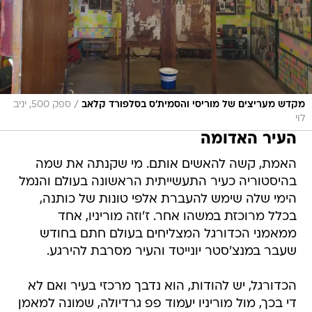
/
מקדש מעריצים של מוריסי והסמית'ס בסלפורד קלאב
ספק 500, יניב
לוי
העיר האדומה
האמת, קשה להאשים אותם. מי שקנתה את שמה
בהיסטוריה כעיר התעשייתית הראשונה בעולם והנמל
הימי שלה שימש להעברת אלפי טונות של כותנה,
בכלל מרוכזת במשהו אחר. ז'וזה מוריניו, אחד
ממאמני הכדורגל המצליחים בעולם חתם בחודש
שעבר במנצ'סטר יונייטד והעיר מסרבת להירגע.
הכדורגל, יש להודות, הוא נדבך מרכזי בעיר ואם לא
די בכך, מול מוריניו יעמוד פפ גרדיולה, שמונה למאמן