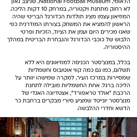
הלאומי, National Football Museum, שניצב גאון
לא רחוק מתחנת ויקטוריה, במרחק 10 דקות הליכה.
המוזיאון עצמו מציג תולדות הכדורגל הבריטי שהיה
הראשון להמציא את המשחק בצורתו המודרנית כפי
שאנו מכירים היום ועמן את הציוד, הזכיות ופרטי
הלבוש של כוכבי הכדורגל והנבחרת הבריטית במהלך
ההיסטוריה.
בכלל, במנצ'סטר הכניסה למוזיאונים היא ללא
תשלום, כמו גם כמה קווי אוטובוס וחשמליות
שמסיירות במרכז העיר, למקרה שמישהו יוותר על
הליכה ברגל. אחת החשמליות מובילה לתחנת
הרכבת "אולד טראפורד", אצטדיונה האגדי של
מנצ'סטר יונייטד שמציע סיורי מבקרים ברחבת כר
הדשא וחדרי ההלבשה.