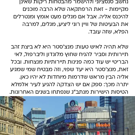
נחשב סנסציוני ולהישמר מהבטחות ריקות שאינן
מקיימות - זאת הרפתקאה שלא הרבה מוכנים
להיכנס אליה. אבל אם מגלים מעט אומץ ומנטרלים
את הבעיטות של וויין רוני ליציע, מגלים, למרבה
הפלא, שזה עובד.
שלא תהיה לאיש טעות: מנצ'סטר היא לא ביצת זהב
תיירותית וסביר להניח שחוץ מלונדון וליברפול, לאי
הבריטי יש עוד כמה פנינות תיירותיות מנצחות. ובכל
זאת, מנצ'סטר היא יעד שפוי, וזה מבטיח שמי שמגיע
אליה הבין מראש שדרמות מיוחדות לא יהיו כאן.
יתרה מכך: ספק אם יש הצדקה להגיע לעיר אלמלא
הטיסות הישירות מנתב"ג שנפתחו בשנים האחרונות.