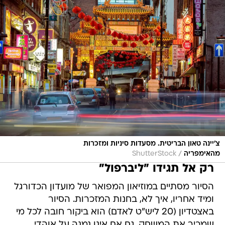
צ'יינה טאון הבריטית. מסעדות סיניות ומזכרות
/
מהאימפריה
ShutterStock
רק אל תגידו "ליברפול"
הסיור מסתיים במוזיאון המפואר של מועדון הכדורגל
ומיד אחריו, איך לא, בחנות המזכרות. הסיור
באצטדיון (20 ליש"ט לאדם) הוא ביקור חובה לכל מי
שמכיר את המשחק, גם אם אינו נמנה על אוהדי