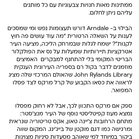
ממתינות מאות חנויות צבעוניות עם כל מותגים
עליהם ניתן לחלום.
הבילוי ב- Arndale דורש תעצומות נפש ומי שמסכים
לענות על השאלה הרטורית "מה עוד עושים פה חוץ
לקנות"? ישמח לגלות שבמרחק הליכה, מציעה העיר
אטרקציות תיירותיות שמעלות על נס את הפולקלור
הבריטי המקומי בלי להתחנף למבקרים  האמיצים
מוזמנים לדבר בקול רם בספריה העירונית הענקית
John Rylands Library שהאולם המרכזי שלה מציג
לראווה את כסאו הקבוע של קרל מרקס לצד פסלו
המפואר.
ספק אם מרקס התכוון לכך, אבל לא רחוק מפסלו
נמצא מעוז קפיטליסטי נוסף של העיר מנצ'סטר:
מתחם הרחובות צ'יינה טאון, אקס טריטוריה שנראית
ומרגישה כמו דגם מוקטן של בייג'ינג. המקום שווה
ביקור במיוחד למי שאוהב מסעדות סיניות מצוינות