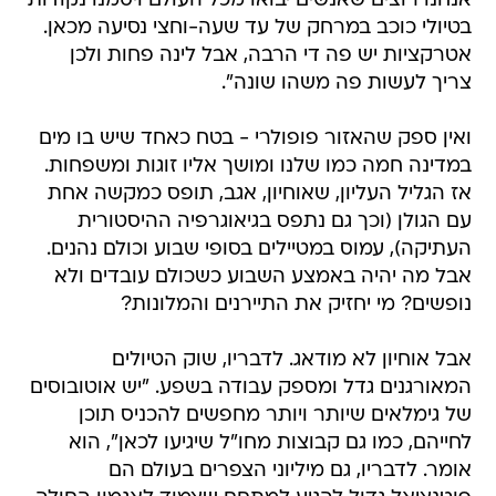
אנחנו רוצים שאנשים יבואו מכל העולם ויסמנו נקודות
בטיולי כוכב במרחק של עד שעה-וחצי נסיעה מכאן.
אטרקציות יש פה די הרבה, אבל לינה פחות ולכן
צריך לעשות פה משהו שונה".
ואין ספק שהאזור פופולרי - בטח כאחד שיש בו מים
במדינה חמה כמו שלנו ומושך אליו זוגות ומשפחות.
אז הגליל העליון, שאוחיון, אגב, תופס כמקשה אחת
עם הגולן (וכך גם נתפס בגיאוגרפיה ההיסטורית
העתיקה), עמוס במטיילים בסופי שבוע וכולם נהנים.
אבל מה יהיה באמצע השבוע כשכולם עובדים ולא
נופשים? מי יחזיק את התיירנים והמלונות?
אבל אוחיון לא מודאג. לדבריו, שוק הטיולים
המאורגנים גדל ומספק עבודה בשפע. "יש אוטובוסים
של גימלאים שיותר ויותר מחפשים להכניס תוכן
לחייהם, כמו גם קבוצות מחו"ל שיגיעו לכאן", הוא
אומר. לדבריו, גם מיליוני הצפרים בעולם הם