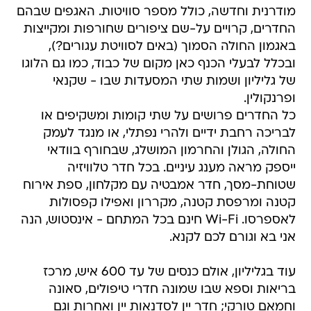
מודרנית וחדשה, כולל מספר סוויטות. האגפים שבהם
החדרים, קרויים על-שם ציפורים שחורפות ומקייצות
באגמון החולה הסמוך (באים לסוויטת עגורים?),
ובכלל לבעלי הכנף כאן מקום של כבוד, כמו גם הלוגו
של גליליון ושמות שתי המסעדות שבו - שקנאי
ופרנקולין.
כל החדרים פרושים על שתי קומות ומשקיפים או
לבריכה רחבת ידיים ולהרי נפתלי, או מנגד לעמק
החולה, הגולן והחרמון המושלג, שבחורף בוודאי
ייספק מראה מענג עיניים. בכל חדר טלוויזיה
שטוחת-מסך, חדר אמבטיה עם מקלחון, ספת אירוח
קטנה ומרפסת קטנה, מקררון ואפילו קפסולות
לאספרסו. Wi-Fi חינם בכל המתחם - אינסטוש, הנה
אני בא וגורם לכם לקנא.
עוד בגליליון, אולם כנסים של עד 600 איש, מרכז
בריאות וספא שבו שמונה חדרי טיפולים, סאונה
וחמאם טורקי; חדר יין לסדנאות יין ואחרות וגם