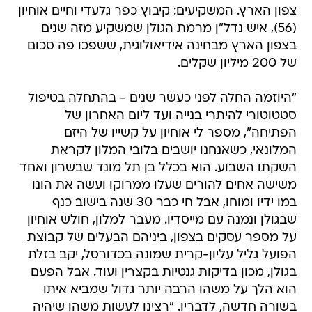
צפון הארץ. המשקיעים: קיבוץ כפר גלעדי וחיים אוחיון
(56), איש נדל"ן מרמת הגולן שמשקיע מזה שנים
בצפון הארץ מבחינה אידיאולוגית, ששפכו פה סכום
של 200 מיליון שקלים.
"היוזמה החלה לפני כעשר שנים - בהתחלה בטיפול
סטטוטורי להיתרי בנייה ועד ליום האחרון של
הפתיחה", מספר לי אוחיון על קשייו של היזם
המלונאי, כשאנחנו יושבים בלובי המלון לקראת
השקתו השבוע. הוא בכלל בן תל מונד שבשרון ואחד
משישה אחים להורים שעלו ממרוקו ועשה את הונו
במו ידיו ומוחו, אבל חי כבר 30 שנה בישוב כנף
שבגולן ונמנה עם מייסדיו. מעבר למלון, חולש אוחיון
על מספר עסקים בצפון, ביניהם הבעלים של קבוצת
הפועל גליל עליון-קרית שמונה בכדורסל, יקב בזלת
בגולן, מכון בדיקות גנטיות בקצרין ועוד. אבל הפעם
הוא הלך על משהו הרבה יותר גדול שמביא איתו
בשורה חדשה, לדבריו. "רצינו לעשות משהו שיהיה