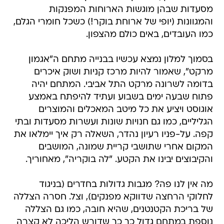
מסעדות שבהן מוגשות הארוחות המפנקות
והמגוונות (יופי של ארוחת בוקר!) כשכל חומרי הגלם,
כמו העובדים, באים כולם מהצפון.
בסמוך למלון נמצא עכשיו בבנייה מתחם ה"אגמון
מרקט", שאמור להיות מרכז קניות ושוק איכרים
בדומה לשרונה מרקט התל אביבי. המתחם יהיה
פתוח שבעה ימים בשבוע ועתיד להיפתח באמצע
אוגוסט ויציע את כל מיטב המאכלים והמוצרים
הגליליים, כמו גם חנויות שונות ועשרות מסעדות ובתי
קפה. על-פניו רעיון נהדר, השאלה רק איך יימלאו את
המקום אחרי שתושבי קריית שמונה, המושבים
והקיבוצים יבינו את הקטע. "לה בוקריה", מאחוריך.
מה אין לנו פה? מגבות גדולות בחדרים (בניגוד
לחלוקי הרחצה שדווקא מפנקים), וצל. חסרה הצללה
של בריכת הקטנטנים, שהיא חובה, כמו גם הצללה
נוספת במתחם גדול כך כך שדורש הליכה לא קצרה