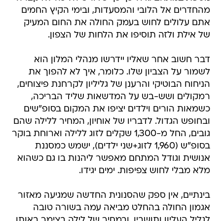
מהחדרים אל הלובי והמסעדות, ובימי הקיץ החמים
אתם עלולים לחוש בעמק החולה את החום המעיק
של אילת ולזה תוסיפו את הלחות של הצפון.
דבר חשוב אחר שאליו יידרשו מנהלי המלון הוא
לשמור על הצביון שלו. כלומר, איך לא להפוך את
הניחוח הבוטיקי והרענן של גליליון לקרחנת פיצוחים,
רמקולים ושש-בש על המדשאות שליד הבריכה,
כשמאות הורים וילדים יציפו את המקום בסופ"שים
ובחופש הגדול. לדבריו של אוחיון, המחיר ללילה שהם
גובים, החל מ-1,300 שקלים לזוג ללילה וארוחת בוקר
בסופ"ש (1,960 לזוג+שני ילדים), ישמש כמסננת
אנושית וגודל המתחם מאפשר ליהנות בו גם כשהוא
מלא מבלי לחוש צפיפות. ימים יגידו.
בינתיים, אין ספק שהסנונית החדשה שמגיעה מאזור
אגמון החולה בהחלט מביאה עמה בשורה טובה
לגליל העליון ותושביו, ובמחיר של לילה בצימר באותו