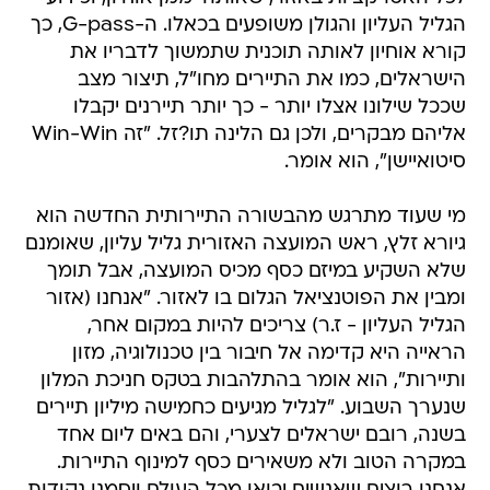
הגליל העליון והגולן משופעים בכאלו. ה-G-pass, כך
קורא אוחיון לאותה תוכנית שתמשוך לדבריו את
הישראלים, כמו את התיירים מחו"ל, תיצור מצב
שככל שילונו אצלו יותר - כך יותר תיירנים יקבלו
אליהם מבקרים, ולכן גם הלינה תו?זל. "זה Win-Win
סיטואיישן", הוא אומר.
מי שעוד מתרגש מהבשורה התיירותית החדשה הוא
גיורא זלץ, ראש המועצה האזורית גליל עליון, שאומנם
שלא השקיע במיזם כסף מכיס המועצה, אבל תומך
ומבין את הפוטנציאל הגלום בו לאזור. "אנחנו (אזור
הגליל העליון - ז.ר) צריכים להיות במקום אחר,
הראייה היא קדימה אל חיבור בין טכנולוגיה, מזון
ותיירות", הוא אומר בהתלהבות בטקס חניכת המלון
שנערך השבוע. "לגליל מגיעים כחמישה מיליון תיירים
בשנה, רובם ישראלים לצערי, והם באים ליום אחד
במקרה הטוב ולא משאירים כסף למינוף התיירות.