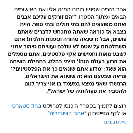
אחד הזרים שפגש רותם הפנה אליו את האישומים
הבאים (מתוך הספר):
"'הם זורקים עליכם אבנים
ואתם מפוצצים להם בתי חולים ובתי ספר. היית
בצבא אז כנראה שאתה מתכחש לדברים שאתם
עושים, אבל זו שנאה טהורה וגזענות חולנית! אתם
השתלטתם על שטח לא שלכם ועשיתם טיהור אתני
לשבע מאות וחמישים אלף פלסטינים, אתם מסמלים
את הרוע בעולם הזה!' הייתי בהלם. בתחילת השיחה
הוא שאל: 'מדוע אתם שונאים כך את הפלסטינים?'
ונראה שבעצם הוא זה ששונא את הישראלים.
הרגשתי שאני נמצא במעמד בו אני צריך לגונן
ולהסביר את פעולותיה של ישראל".
רוצים לתמוך בספר? היכנסו לפרויקט
ב
הד סטארט
או לדף הפייסבוק "
אתם השגרירים
".
טיולים בעולם