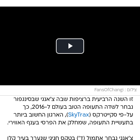
צילום : FansOfChangi
זו השנה הרביעית ברציפות שבה צ'אנגי שבסינגפור
נבחר לשדה התעופה הטוב בעולם ל-2016, כך
על-פי סקייטרקס (
SkyTrax
), הארגון החשוב ביותר
בתעשיית התעופה, שמחלק את הפרסי בענף האווירי.
צ'אנגי נבחר אתמול (ד') בטקס חגיגי שנערך בעיר קלן