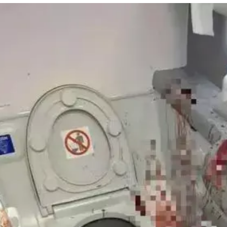
פולין
קפריסין
אוסטריה