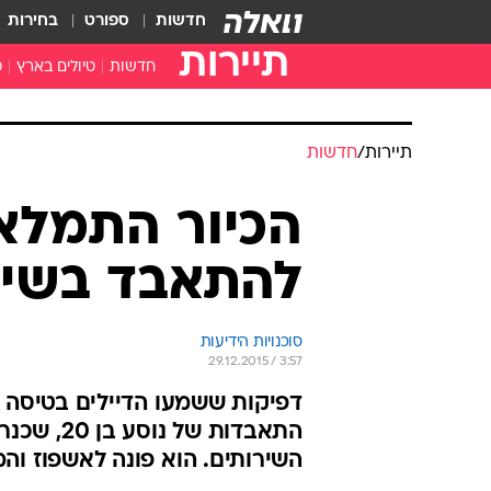
חדשות
ספורט
בחירות
תיירות
חדשות
טיולים בארץ
ט
טיולים בצפון
א
טיולים במרכז
א
תיירות
/
חדשות
טיולים בדרום
א
א
הכיור התמלא 
ה
להתאבד בשיר
סוכנויות הידיעות
29.12.2015 / 3:57
דפיקות ששמעו הדיילים בטיסה של
התאבדות 
השירותים. הוא פונה לאשפוז וה