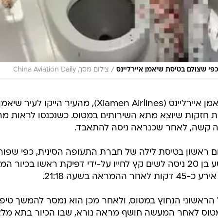
/
פי שצולם בטיסת שיאמן איירליינס
צילום מסך, China Aviation Daily
הדיילים בטיסת MF8362 בחברת שיאמן איירליינס (Xiamen Airlines), מהעיר הייקו לעיר שיאמ
ת חזקות שיוצא מתא השירותים במטוס. כשנכנסו לראות מה
ה קשה, לאחר שכנראה ניסה להתאבד.
ראשון בטיסת לילה של חברת התעופה הסינית, כפי שפור
באתר China Aviation Daily, בו נוסע בן 20 ניסה לשים קץ לחייו על-ידי דפיקת ראשו בכיו
ה בשעה 21:18.
ל הראשוני הנחוץ במטוס, ולאחר מכן הוא נמסר להמשך טיפו
מטוס לאחר המעשה חושף מראה נורא, שבו הכיור בתא מל