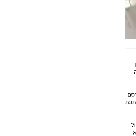
ן
סם
ר המתכת
ל
א