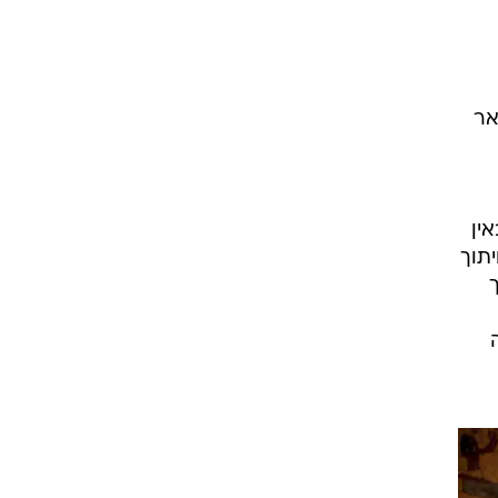
אר
ין
תוך