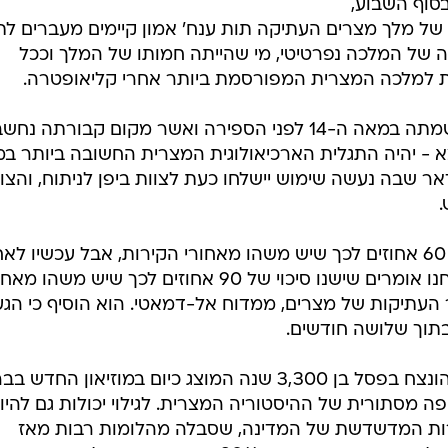
בסוף השבוע,
רו של מלך מצרים העתיקה תות ענח' אמון קיימים מעברים ל
ה של המלכה נפרטיטי, מי שהייתה חמותו של המלך וככל
ת למלכה המצרית המפורסמת ביותר אחרי קליאופטרה.
ישנו עניין בינלאומי עצום בנפרטיטי, שמתה במאה ה-14 לפני הספירה ואשר מקום קבורתה
 - יהיה התגלית הארכיאולוגית המצרית החשובה ביותר ב
ר שבה נעשה שימוש יישלחו כעת לצוות ביפן לניתוח, והצו
.
"אמרנו מוקדם יותר כי ישנו סיכוי של 60 אחוזים לכך שיש משהו מאחורי הקירות, אבל עכשיו ל
הקריאה הראשונית של הסריקות אנחנו אומרים שישנו סיכוי של 90 אחוזים לכך שיש משהו
 העתיקות של מצרים, ממדוח אל-דמאטי. הוא הוסיף כי הג
בתוך שלושה חודשים.
גילויה של נפרטיטי, שיופיה המלכותי הונצח בפסל בן 3,300 שנה המוצג כיום במוזיאון החד
ה מסתורית של ההיסטוריה המצרית. לגילוי יכולות גם להיו
ירות המדשדשת של המדינה, שסבלה מהלומות רבות מאז