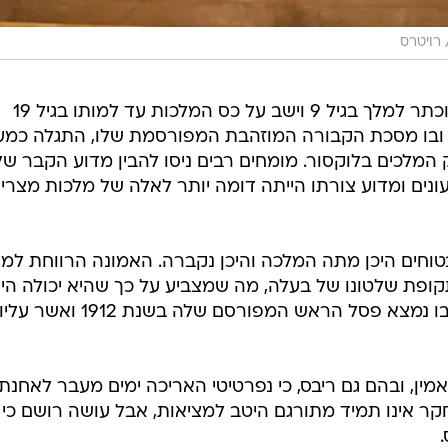
רויטרס
המלך תות, כפי שנהוג לכנות אותו, הוכתר למלך בגיל 9 וישב על כס המלכות עד למותו בגיל 19
ספירה. קברו, ובו מסכת הקבורה המוזהבת המפורסמת שלו, התגלה כמ
בתחילת שנות ה-20 בעמק המלכים בלוקסור. מומחים רבים ניסו להבין מדוע הקבר ש
ונים ומדוע צורתו הייתה דומה יותר לאלה של מלכות מצריו
בטוחים היכן מתה המלכה והיכן נקברה. האמונה הרווחת למ
ופת שלטונו של בעלה, מה שמצביע על כך שהיא יכולה הי
להיקבר בתל אל-עמארנה, האזור שבו נמצא פסל הראש המפורסם שלה בשנת 1912 ואשר עליו
ן, ובהם גם ריבס, כי נפרטיטי האריכה ימים מעבר לאחנתון
קר אינו תמיד מתורגם היטב למציאות, אבל עושה רושם כי
.