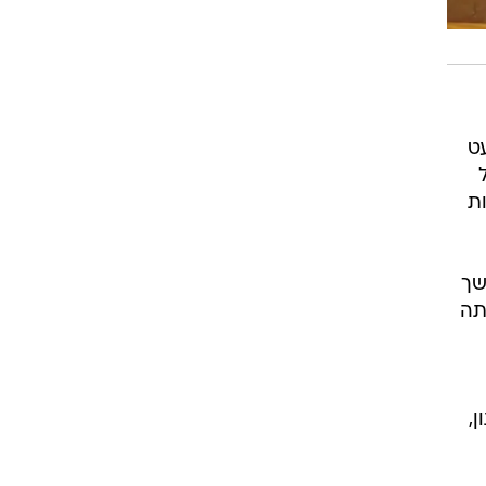
עט
ל
ת
שך
תה
,