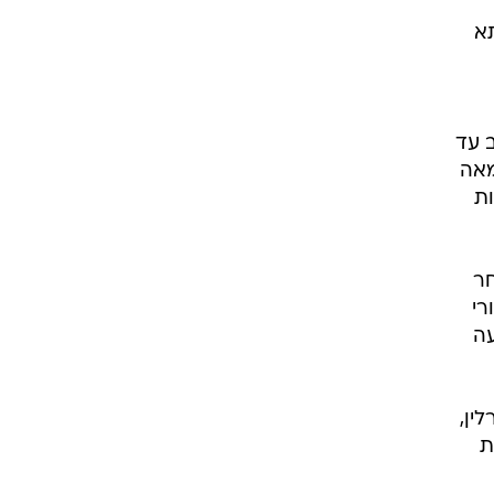
תא
 נחשב עד
מאה
ות
אחר
 מאחורי
עה
ש בברלין,
ת