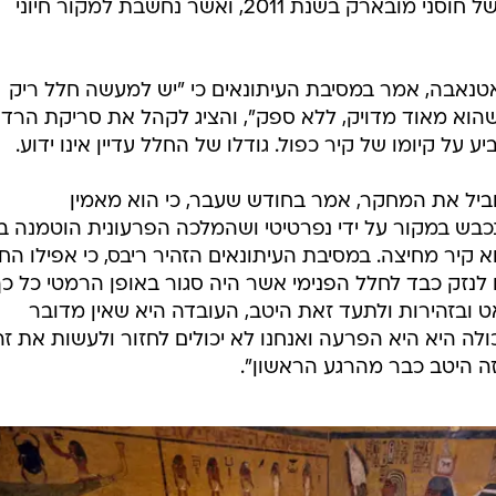
ההתקממות שהביאה לסיום שלטונו של חוסני מובארק בשנת 2011, ואשר נחשבת למקור חיוני
אטנאבה, אמר במסיבת העיתונאים כי "יש למעשה חלל ריק
הוא מאוד מדויק, ללא ספק", והציג לקהל את סריקת הרד
 קיומו של קיר כפול. גודלו של החלל עדיין אינו ידוע.
מוביל את המחקר, אמר בחודש שעבר, כי הוא מאמין
כבש במקור על ידי נפרטיטי ושהמלכה הפרעונית הוטמנה בא
קיר מחיצה. במסיבת העיתונאים הזהיר ריבס, כי אפילו החי
 לנזק כבד לחלל הפנימי אשר היה סגור באופן הרמטי כל כך
 ובזהירות ולתעד זאת היטב, העובדה היא שאין מדובר
כולה היא היא הפרעה ואנחנו לא יכולים לחזור ולעשות את זה
זה היטב כבר מהרגע הראשון".