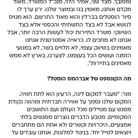
סיור הוסטלים בברלין והוא מאוד התרשם. הוא מגויס
לנושא אבל לא בצד התשתיתי והכספי אלא בצד
השיווקי. משרד התיירות יכול לעשות הרבה יותר, אבל
אנחנו לא מחכים לו. כראייה אסטרטגית אנחנו
מאמינים בשיווק עצמי, לא תלויים בשר, לא במנועי
הזמנה ועושים הכל בעצמנו. לצערנו, בארץ לא ממש
מאמינים בתיירות".
מה הקונספט של אברהמס הוסטל?
מור: "מעבר למקום לינה, הרעיון הוא לתת חוויה.
המקום שלנו נסמך על אווירה חברתית ומהווה נקודת
מפגש עם מטיילים מכל העולם ועם התושבים
המקומיים. מטבע הדברים נוצרים מפגשים בלתי
אמצעיים, היכרויות וקשרים ולא אחת הם מתחברים
ויוצאים לטייל יחד. בניגוד למלונות, אנחנו עובדים על
תיירות בודדים ועיקר העניין אצלנו הוא בחללים
הציבוריים. 'הסלון' שלנו הוא אולם גדול המשתרע על