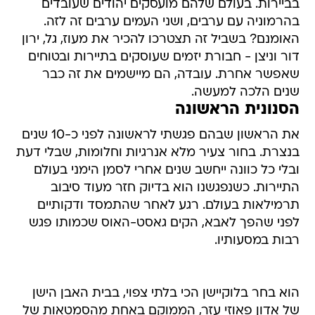
האומנם? בשביל זה תצטרכו להכיר את מעוז, גל, ירון
דור וניצן - חבורת יזמים שעוסקים בתיירות ובטוחים
שאפשר אחרת. עובדה, הם מיישמים את זה כבר
שנים הלכה למעשה.
הסנונית הראשונה
את הראשון שבהם פגשתי לראשונה לפני כ-10 שנים
בנצרת. בחור צעיר מלא אנרגיות וחלומות, שבלי דעת
ובלי כל כוונה ייחשב שנים אחרי לסמן הימני בעולם
התיירות. כשנפגשנו הוא בדיוק חזר מעוד סיבוב
תרמילאות בעולם. רגע לאחר שהתמסד ודקותיים
לפני שהפך לאבא, הקים גאסט-האוס שכמותו פגש
רבות במסעותיו.
הוא בחר בלוקיישן הכי בלתי צפוי, בבית האבן הישן
של אדון פאוזי עזר, הממוקם באחת מהסמטאות של
שוק נצרת. הוא סיפר על בית אוריינטלי מיוחד ויפה
עם חצר פנימית, קשתות אבן, ציורי תקרה ואפשרות