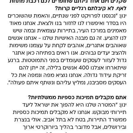
ינון: "נכנסנו לפרויקט לפני שנתיים, והאמת שהשוכרים
היו בסדר ואיפשרו לנו לחזור בנו ולצאת. אנחנו מאוד
מאמינים במרכז העיר, בתיירות עצמאית ובמה שיש
לנו להציע. זה גם מבנה האישיות שלנו - אנחנו אנשים
שאוהבים אתגרים, אוהבים לקחת על עצמנו משימות
ולהציב יעדים גבוהים. אנו רואים בפתיחה כאן אתגר
גדול לעזור לעסקים שעומדים בפני התמוטטות. ברגע
שיתארחו אצלנו 400 אנשים בלילה, זה ייתן להם
זריקת עידוד גדולה. אנחנו נוציא מפה ונמפה את כל
העסקים מסביבנו, נמליץ עליהם ונשתף איתם פעולה".
אתם מקבלים תמיכות כספיות ממשלתיות?
ינון: "המטרה שלנו היא להפוך את ישראל ליעד
תיירותי מבוקש. אנחנו לא מקבלים תמיכות כספיות
ממשרד התיירות, בטח לא בתל אביב. אולי בנצרת
ובירושלים, אבל מדובר בהליך ביורוקרטי ארוך
ומסובך. מצד שני, אמיר הלוי, מנכ"ל המשרד, מאוד
מקדם אותנו, מאמין בנו ובמוצר שלנו. ירון ערך לו