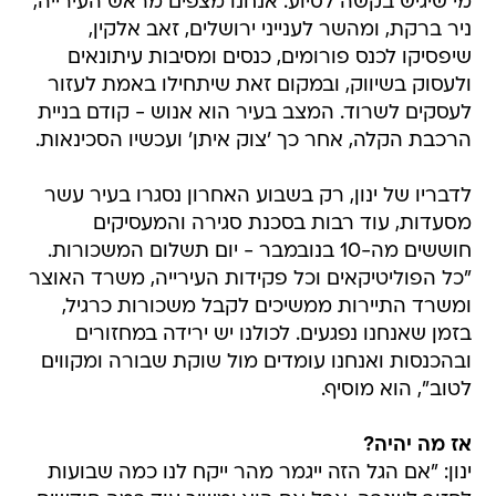
שיפסיקו לכנס פורומים, כנסים ומסיבות עיתונאים
ולעסוק בשיווק, ובמקום זאת שיתחילו באמת לעזור
לעסקים לשרוד. המצב בעיר הוא אנוש - קודם בניית
הרכבת הקלה, אחר כך 'צוק איתן' ועכשיו הסכינאות.
לדבריו של ינון, רק בשבוע האחרון נסגרו בעיר עשר
מסעדות, עוד רבות בסכנת סגירה והמעסיקים
חוששים מה-10 בנובמבר - יום תשלום המשכורות.
"כל הפוליטיקאים וכל פקידות העירייה, משרד האוצר
ומשרד התיירות ממשיכים לקבל משכורות כרגיל,
בזמן שאנחנו נפגעים. לכולנו יש ירידה במחזורים
ובהכנסות ואנחנו עומדים מול שוקת שבורה ומקווים
לטוב", הוא מוסיף.
אז מה יהיה?
ינון: "אם הגל הזה ייגמר מהר ייקח לנו כמה שבועות
לחזור לשגרה, אבל אם הוא ימשיך עוד כמה חודשים
כל התיירות תקרוס. אנחנו מאמינים שנשרוד. התכוננו