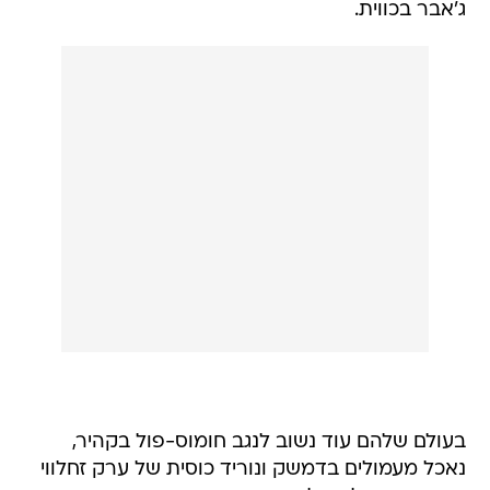
בעולם שלהם עוד נשוב לנגב חומוס-פול בקהיר,
נאכל מעמולים בדמשק ונוריד כוסית של ערק זחלווי
בביירות. בעולם שלהם מועסקים יהודים שעובדים
בהרמוניה עם ערבים, ושני העמים ערבים זה לזה.