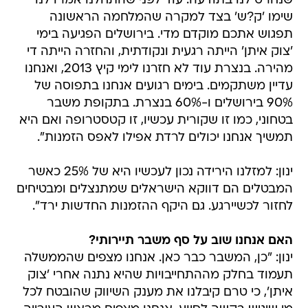
תפגוש אתכם מוקדם מדי. בירושלים הפגיעה בימי
'צוק איתן' הייתה רגעית ונקודתית, והחזרה הייתה די
מהירה. בנצרת עוד לא חזרנו לימי קיץ 2013, ואנחנו
עדיין משתקמים. בימים רגועים אנחנו בתפוסה של
90% בירושלים ו-60% בנצרת. בתקופת משבר
בטחוני, כמו זו שקורית עכשיו, זו קטסטרופה ואם היא
תמשיך אנחנו יכולים לרדת אפילו לאפס הזמנות".
ינון: למזלנו הירידה נכון לעכשיו היא של 25% כאשר
המבטלים הם דווקא הישראלים שמתנצלים ומבטיחים
לחזור לכשיירגע. גם היקף ההזמנות החדשות ירד".
האם אנחנו שוב על סף משבר תיירותי?
ינון: "כן, המשבר כבר כאן. אנחנו מצפים שהממשלה
תעמוד בחלק מההתחייבויות שהיא נתנה אחרי 'צוק
איתן', כי טרם קיבלנו את מענק השיווק שהובטח לכל
מי שיגיש בקשה לסיוע. אנחנו מצפים מראש העירייה,
ניר ברקת, ומהשר לענייני ירושלים, זאב אלקין,