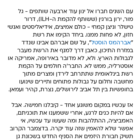
מור, ירון בורגין (ששותף להקמת ה-ILH), דרור
טישלר וניצן קמחי - כולם אמיצים, אידיאליסטים ואנשי
חזון, לא פחות ממנו. ביחד הקימו את רשת
"
אברהמס הוסטל
", על שם אברהם אבינו שנדד
במזרח התיכון, כאבן דרך למנף את הרשת מעבר
לגבולות הארץ. ולא, לא מדובר באירופה, אמריקה או
אוסטרליה, ממש לא. החבר'ה חולמים על הקמת
רשת בינלאומית שתתרחב לירדן ומצרים מתוך
מחשבה וחלום על גבולות פתוחים ותיירים שינועו
בחופשיות בין תל אביב לירושלים, נצרת, קהיר ועמאן.
אז עכשיו במקום משוגע אחד - קיבלנו חמישה. אבל
אם להיות כנים לרגע, אחרי ששמענו את תוכניתם,
האמביציה, ההתלהבות ומה שעשו עד עכשיו, אי
אפשר שלא להאמין שזה עוד יקרה. בדצמבר הקרוב
תשיק חבורת היזמים את הסניף החדש בשכונת גן
החשמל, שזכתה להתברג ברשימת עשר השכונות
הכי היפסטריות, טרנדיות ומגניבות בעולם, כפי שדירג