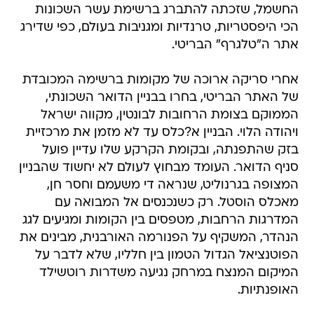
אתר ה"טלגרף" הבריטי.
אחרי סריקה ארוכה של מקומות ברשימה המכובדת
של האתר הבריטי, בחרו בבניין הדואר השכונתי,
הממוקם בצומת הרחובות לבונטין, מקווה ישראל
ויהודה הלוי. הבניין א?כלס עד לא מזמן את מרכזיית
בזק שהתפנתה, ובקומת הקרקע שלו עדיין פועל
סניף הדואר. העומד מבחוץ לעולם לא יחשוד שהבניין
המצופה בגרנוליט, שנראה די משעמם וחסר חן,
מאכלס הוסטל. רק כשנכנסים אל המבואה עם
המדרגות הרחבות, מטפסים בין הקומות ומגיעים לגג
הנהדר, המשקיף על הפנורמה האורבנית, מבינים את
הפוטנציאל הגדול הטמון בין חלליו, שלא לדבר על
המיקום המנצח במרחק נגיעה משדרות רוטשילד
האופנתיות.
הבניין תוכנן בשנות ה-30 על ידי האדריכל בנימין
חייקין, והמינוס הבולט בו הוא היעדר חלונות, כשאור