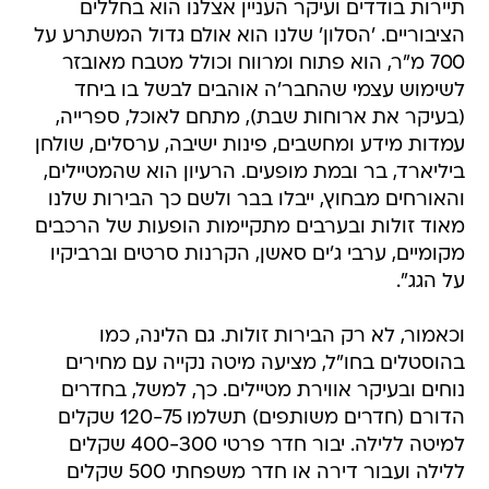
700 מ"ר, הוא פתוח ומרווח וכולל מטבח מאובזר
לשימוש עצמי שהחבר'ה אוהבים לבשל בו ביחד
(בעיקר את ארוחות שבת), מתחם לאוכל, ספרייה,
עמדות מידע ומחשבים, פינות ישיבה, ערסלים, שולחן
ביליארד, בר ובמת מופעים. הרעיון הוא שהמטיילים,
והאורחים מבחוץ, ייבלו בבר ולשם כך הבירות שלנו
מאוד זולות ובערבים מתקיימות הופעות של הרכבים
מקומיים, ערבי ג'ים סאשן, הקרנות סרטים וברביקיו
על הגג".
וכאמור, לא רק הבירות זולות. גם הלינה, כמו
בהוסטלים בחו"ל, מציעה מיטה נקייה עם מחירים
נוחים ובעיקר אווירת מטיילים. כך, למשל, בחדרים
הדורם (חדרים משותפים) תשלמו 120-75 שקלים
למיטה ללילה. יבור חדר פרטי 400-300 שקלים
ללילה ועבור דירה או חדר משפחתי 500 שקלים
ללילה. במחיר הזה תכניסו גם ארוחת בוקר, אך לא
מע"מ.