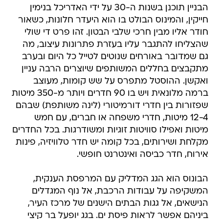
חודר אליו מבין חרכי שלבי הבטון. זהו פרט די שולי
שהצליחו להתגבר עליו בעזרת פתרונות עיצוב, מה
גם שמדובר באורחים שנוטים לטייל כל היום ובערב
מתקבצים בחללים המשותפים שיוצרים הרבה עניין
ואקשן. ההוסטל מתפרס על שש קומות, מעוצב
ברמה מלונאית ויש בו 90 חדרים ויותר מ-350 מיטות
שפזורות בין חדרי דורמיטורי (לינה משותפת) שבהם
12-4 מיטות, חדרי משפחה או חברים, עם חמש
מיטות ואפילו סוויטות זוגיות ומשודרגות. בכל החדרים
מקלחת ושירותים, בכל קומה יש חדר טלוויזיה, פינות
אירוח, חדר כביסה ואינטרנט חופשי.
הבונוס הוא הגג המדליק עם המרפסת הענקית,
המשקיפה על עבודות הרכבת, אל נוף המגדלים
הנישאים, אל גגות הבתים הישנים של מרכז העיר,
ביניהם אפשר לראות פיסת ים. בגג יופעל בר קיצי
ותהיה זולה להתרווח ולהשתזף.