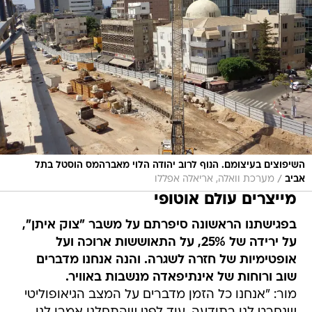
השיפוצים בעיצומם. הנוף לרוב יהודה הלוי מאברהמס הוסטל בתל
/
אביב
מערכת וואלה, אריאלה אפללו
מייצרים עולם אוטופי
בפגישתנו הראשונה סיפרתם על משבר "צוק איתן",
על ירידה של 25%, על התאוששות ארוכה ועל
אופטימיות של חזרה לשגרה. והנה אנחנו מדברים
שוב ורוחות של אינתיפאדה מנשבות באוויר.
מור: "אנחנו כל הזמן מדברים על המצב הגיאופוליטי
שנחרט לנו בתודעה. עוד לפני שהתחלנו אמרו לנו
שימו 'ק?ש' בצד למקרה שהמלחמה הראשונה