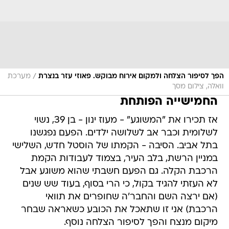
/
הפך לסיפור הצלחה ולמקום אירוח מבוקש. פאוזי עזר בנצרת
מערכת
וואלה, צילום מסך
החמישייה הפותחת
אז תכירו את "המשוגע" - מעוז ינון - בן 39, נשוי
לשלומית וכבר אב לשלושה ילדים. הפעם נפגשנו
בתל אביב. הסיבה - הקמתו של הוסטל חדש, השלישי
במניין הרשת, בלב העיר, בצמוד לעבודות הקמת
הרכבת הקלה. גם הפעם חשבתי שהוא משוגע אבל
לא העזתי להגיד בקול, כי הרי בסוף, בעוד שש שנים
(אם ירצה השם והחבר'ה שחופרים את תוואי
הרכבת) אני זו שתאכל את הכובע כשאראה שבחר
מיקום מנצח והפך לסיפור הצלחה נוסף.
עם השנים חברו אל ינון עוד ארבעה שותפים - גל