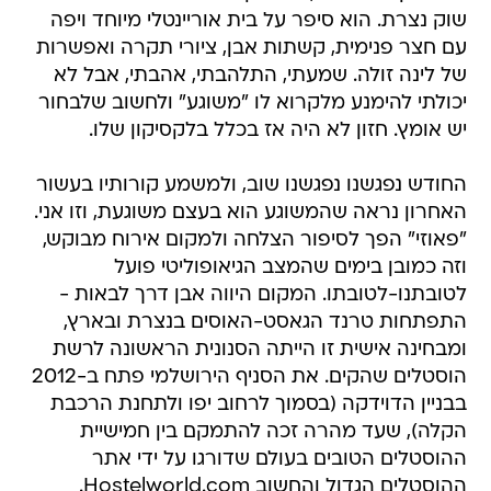
של לינה זולה. שמעתי, התלהבתי, אהבתי, אבל לא
יכולתי להימנע מלקרוא לו "משוגע" ולחשוב שלבחור
יש אומץ. חזון לא היה אז בכלל בלקסיקון שלו.
החודש נפגשנו נפגשנו שוב, ולמשמע קורותיו בעשור
האחרון נראה שהמשוגע הוא בעצם משוגעת, וזו אני.
"פאוזי" הפך לסיפור הצלחה ולמקום אירוח מבוקש,
וזה כמובן בימים שהמצב הגיאופוליטי פועל
לטובתנו-לטובתו. המקום היווה אבן דרך לבאות -
התפתחות טרנד הגאסט-האוסים בנצרת ובארץ,
ומבחינה אישית זו הייתה הסנונית הראשונה לרשת
הוסטלים שהקים. את הסניף הירושלמי פתח ב-2012
בבניין הדוידקה (בסמוך לרחוב יפו ולתחנת הרכבת
הקלה), שעד מהרה זכה להתמקם בין חמישיית
ההוסטלים הטובים בעולם שדורגו על ידי אתר
ההוסטלים הגדול והחשוב Hostelworld.com.
לבחור יש עוד כמה זכויות ברזומה, בהן הקמת ה-ILH