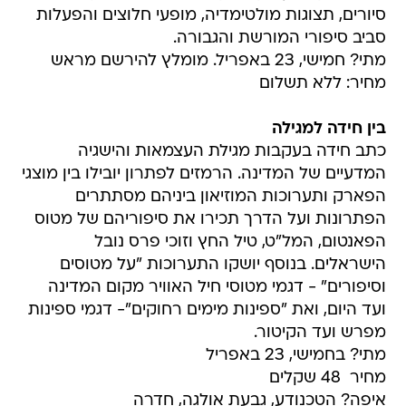
סיורים, תצוגות מולטימדיה, מופעי חלוצים והפעלות
סביב סיפורי המורשת והגבורה.
מתי? חמישי, 23 באפריל. מומלץ להירשם מראש
מחיר: ללא תשלום
בין חידה למגילה
כתב חידה בעקבות מגילת העצמאות והישגיה
המדעיים של המדינה. הרמזים לפתרון יובילו בין מוצגי
הפארק ותערוכות המוזיאון ביניהם מסתתרים
הפתרונות ועל הדרך תכירו את סיפוריהם של מטוס
הפאנטום, המל"ט, טיל החץ וזוכי פרס נובל
הישראלים. בנוסף יושקו התערוכות "על מטוסים
וסיפורים" - דגמי מטוסי חיל האוויר מקום המדינה
ועד היום, ואת "ספינות מימים רחוקים"- דגמי ספינות
מפרש ועד הקיטור.
מתי? בחמישי, 23 באפריל
מחיר  48 שקלים
איפה? הטכנודע, גבעת אולגה, חדרה