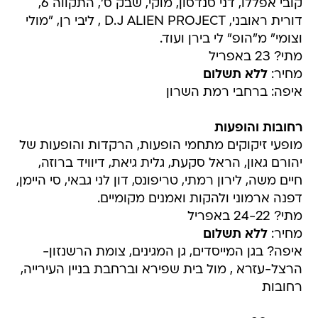
קובי אפללו, דני סנדסון, מוקי, שבק ס', התקווה 6,
דורית ראובני, D.J ALIEN PROJECT , ליבי רן, "מולי
וצומי" מ"הופ" לי בירן ועוד.
מתי? 23 באפריל
מחיר:
ללא תשלום
איפה: ברחבי רמת השרון
רחובות והופעות
מופעי זיקוקים מתחמי הופעות, הרקדות והופעות של
יהורם גאון, הראל סקעת, גלית גיאת, דיוויד ברוזה,
חיים משה, לירון רמתי, טריפונס, דון לני גבאי, סי היימן,
דפנה ארמוני ולהקות ואמנים מקומיים.
מתי? 24-22 באפריל
מחיר:
ללא תשלום
איפה? בגן המייסדים, גן המגינים, צומת הרשנזון-
הרצל-עזרא , מול בית שפירא וברחבת בניין העירייה,
רחובות