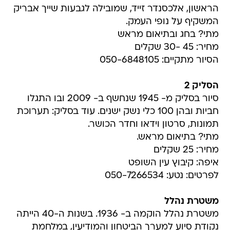
הראשון, אלכסנדר זייד, שמובילה לגבעות שייך אבריק
המשקיף על נופי העמק.
מתי? בחג ובתיאום מראש
מחיר: 45 -30 שקלים
הסיור מתקיים: 050-6848105
הסליק 2
סיור בסליק מ- 1945 שנחשף ב- 2009 ובו התגלו
חביות ובהן 100 כלי נשק ישנים. עוד בסליק: תערוכת
תמונות, סרטון וידאו וחדר הכושר.
מתי? בתיאום מראש.
מחיר: 25 שקלים
איפה: קיבוץ עין השופט
לפרטים: נטע: 050-7266534
משטרת נהלל
משטרת נהלל הוקמה ב- 1936. בשנות ה-40 הייתה
נקודת סיוע למערך הביטחון והמודיעין, במלחמת