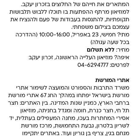
המתארים את חייהם של החלוצים בזכרון יעקב.
למוזיאון מרתף ההפתעות בו תוכלו ללבוש תלבושות
תקופתיות, להתנסות בעבודות של פעם ולהנציח את
עצמכם בצילום משפחתי.
מתי? חמישי, 23 באפריל, 10:00-16:00 (ההדרכה
בכל שעה עגולה)
מחיר:
ללא תשלום
איפה? מוזיאון העלייה הראשונה, זכרון יעקב
לפרטים: 04-6294777
אתרי המורשת
משרד התרבות והספורט והמועצה לשימור אתרי
מורשת בישראל יפתחו במהלך החג 67 אתרי מורשת
ברחבי הארץ, כמניין שנות המדינה. בין האתרים: חצר
תל חי, חצר כנרת, חומה ומגדל בחניתה, מוזיאון
אסירי המחתרות בעכו, מחנה המעפילים בעתלית, יד
לשריון בלטרון, גבעת התחמושת, מרכז מורשת
מנחם בגין, צריף בן גוריון ועוד. באתרים יתקיימו