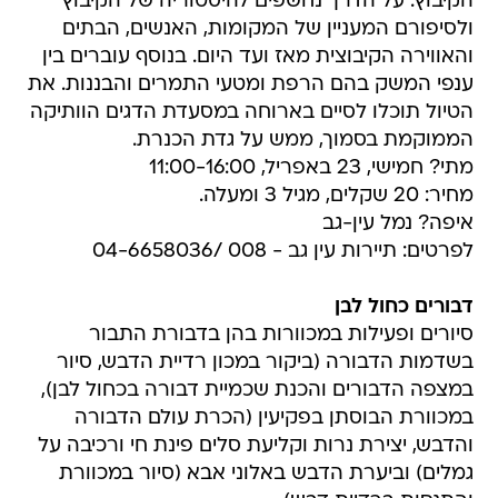
הקיבוץ. על הדרך נחשפים להיסטוריה של הקיבוץ
ולסיפורם המעניין של המקומות, האנשים, הבתים
והאווירה הקיבוצית מאז ועד היום. בנוסף עוברים בין
ענפי המשק בהם הרפת ומטעי התמרים והבננות. את
הטיול תוכלו לסיים בארוחה במסעדת הדגים הוותיקה
הממוקמת בסמוך, ממש על גדת הכנרת.
מתי? חמישי, 23 באפריל, 11:00-16:00
מחיר: 20 שקלים, מגיל 3 ומעלה.
איפה? נמל עין-גב
לפרטים: תיירות עין גב - 008 /04-6658036
דבורים כחול לבן
סיורים ופעילות במכוורות בהן בדבורת התבור
בשדמות הדבורה (ביקור במכון רדיית הדבש, סיור
במצפה הדבורים והכנת שכמיית דבורה בכחול לבן),
במכוורת הבוסתן בפקיעין (הכרת עולם הדבורה
והדבש, יצירת נרות וקליעת סלים פינת חי ורכיבה על
גמלים) וביערת הדבש באלוני אבא (סיור במכוורת