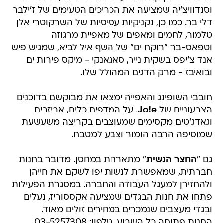
וסנדוויצ'יה שמציעה את הכריכים הטעימים של ז'ילבר
דלי בר. כמו כן, נקניקיות עסיסיות של השרקוטרי אלן
טלמור, לחמים ומאפים של מאפיית מרגוזה
וטפאס-בר "רוקח ים" של השף איל לביא, שמגיש פיש
אנד צ'יפס בשקית נייר, סאגאנקי - מיקס פירות ים
ובואיבז - מרק הדגים המהולל שלו.
חובבי השופינג והאפייה ימצאו את מבוקשם בדוכנים
הצבעוניים של
Jo!e
. על המדפים כלים, אביזרים
וגאדג'טים מקסימים שמעוצבים בקריצה משעשעת
שמוסיפה הרבה הומור וצבע למטבח.
גם "
החצר הנשית
" מתארחת במחסן. מדובר בחנות
חברתית, שמאפשרת לנשות יפו לשקם את חייהן
ולהחזירן למעגל העבודה והחברה. במסגרת הפעילות
פתחו את חנות הבגדים שמציעה אקססוריז, נעלים
ובגדי מעצבים שנמכרים במחירים זולים מאוד.
החנות פתוחה כל השבוע. טלפון: 03-5257308.