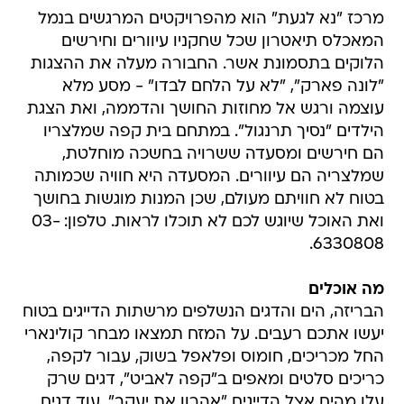
מרכז "נא לגעת" הוא מהפרויקטים המרגשים בנמל
המאכלס תיאטרון שכל שחקניו עיוורים וחירשים
הלוקים בתסמונת אשר. החבורה מעלה את ההצגות
"לונה פארק", "לא על הלחם לבדו" - מסע מלא
עוצמה ורגש אל מחוזות החושך והדממה, ואת הצגת
הילדים "נסיך תרנגול". במתחם בית קפה שמלצריו
הם חירשים ומסעדה ששרויה בחשכה מוחלטת,
שמלצריה הם עיוורים. המסעדה היא חוויה שכמותה
בטוח לא חוויתם מעולם, שכן המנות מוגשות בחושך
ואת האוכל שיוגש לכם לא תוכלו לראות. טלפון: 03-
6330808.
מה אוכלים
הבריזה, הים והדגים הנשלפים מרשתות הדייגים בטוח
יעשו אתכם רעבים. על המזח תמצאו מבחר קולינארי
החל מכריכים, חומוס ופלאפל בשוק, עבור לקפה,
כריכים סלטים ומאפים ב"קפה לאביט", דגים שרק
עלו מהים אצל הדייגים "אהרון את יעקב", עוד דגים,