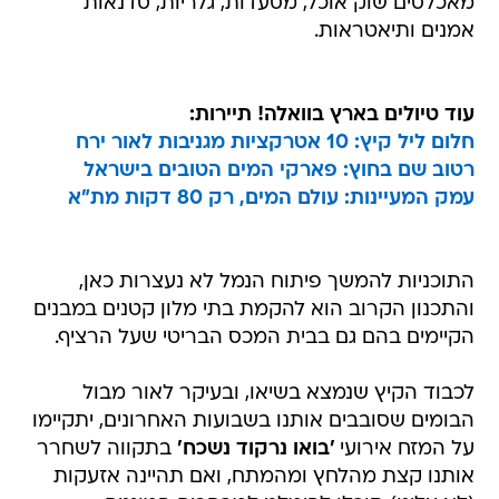
מאכלסים שוק אוכל, מסעדות, גלריות, סדנאות
אמנים ותיאטראות.
עוד טיולים בארץ בוואלה! תיירות:
חלום ליל קיץ: 10 אטרקציות מגניבות לאור ירח
רטוב שם בחוץ: פארקי המים הטובים בישראל
עמק המעיינות: עולם המים, רק 80 דקות מת"א
התוכניות להמשך פיתוח הנמל לא נעצרות כאן,
והתכנון הקרוב הוא להקמת בתי מלון קטנים במבנים
הקיימים בהם גם בבית המכס הבריטי שעל הרציף.
לכבוד הקיץ שנמצא בשיאו, ובעיקר לאור מבול
הבומים שסובבים אותנו בשבועות האחרונים, יתקיימו
על המזח אירועי
'בואו נרקוד נשכח'
בתקווה לשחרר
אותנו קצת מהלחץ ומהמתח, ואם תהיינה אזעקות