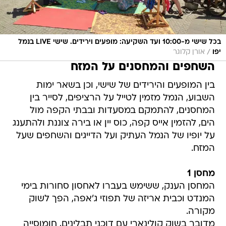
בכל שישי מ-10:00 ועד השקיעה: מופעים וירידים. שישי LIVE בנמל
/
יפו
אורן קלוגר
השחפים והמחסנים על המזח
בין המופעים והירידים של שישי, וכן בשאר ימות
השבוע, הנמל מזמין לטייל על הרציפים, לסייר בין
המחסנים, להתמקם במסעדות ובבתי הקפה מול
הים, להזמין אייס קפה, כוס יין או בירה צוננת ולהתענג
על יופיו של הנמל העתיק ועל הדייגים והשחפים שעל
המזח.
מחסן 1
המחסן הענק, ששימש בעברו לאחסון סחורות בימי
המנדט וכבית אריזה של תפוזי ג'אפה, הפך לשוק
מקורה.
מדובר בשוק קולינארי עם דוכני תבלינים, חומוסייה