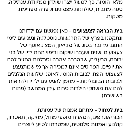
מלאי הומור. כך למשל ייצרו שולחן ממזוודת ענתיקה,
ספה מחבית, שולחנות מצמיגים וקערה מערימת
מטקות.
בית הבראה לצעצועים -
כאן נפגשנו עם ילדותנו
ונתקפנו בפרץ של התרגשות, נוסטלגיה וגעגועים לימי
התום. מדובר בסוג של מוזיאון, המציג אוסף של
צעצועים ישנים שעברו שיקום וריפוי תחת ידיו של בני
ירוחם, הבעלים, שבהרבה אהבה וסבלנות החזיר להם
את יופיים. הפריטים אינם למכירה אך מי שמתגעגע
לצעצועי הפח, לבובות הגומי, לאופני שלושת הגלגלים
ולבובות הבובולינות - מוזמן להגיע עם ילדיו ולהראות
להם את משחקי הילדות טרום עידן המחשב (פתוח
בשישבת).
בית למחול -
מתחם אמנות של עמותת
הכוריאוגרפים, המארח מופעי מחול, מוזיקה, תאטרון,
קולנוע ואמנות פלסטית, שמטרתו לסייע ליוצרים