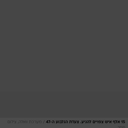
/
15 אלף איש צפויים להגיע. צעדת הגלבוע ה-47
מערכת וואלה, צילום
מסך
צעדת הגלבוע, הצעדה העממית הגדולה בישראל,