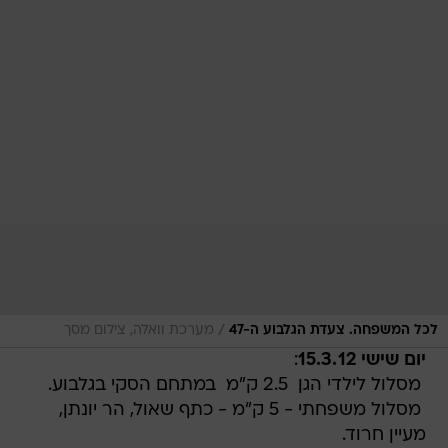
/
לכל המשפחה. צעדת הגלבוע ה-47
מערכת וואלה, צילום מסך
יום שישי 15.3.12
:
 מסלול לילדי הגן  2.5 ק"מ  במתחם הסקי בגלבוע.
 מסלול משפחתי - 5 ק"מ - כתף שאול, הר יונתן,
מעיין חרוד.
 מסלול בינלאומי - 20 ק"מ - גן-נר דרך הר מזר,
מצפה ויניה, כתף שאול, מעיין חרוד.