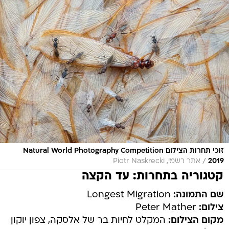
זוכי תחרות הצילום Natural World Photography Competition
/
2019
אתר רשמי, Piotr Naskrecki
קטגוריה בתחרות: עד הקצה
שם התמונה:
Longest Migration
צילום:
Peter Mather
מקום הצילום:
המקלט לחיות בר של אלסקה, צפון יוקון